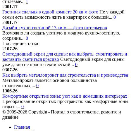
стилевые...
1
20
01.17
Гостиная спальня в одной комнате 20 кв м фото
Не у каждой
семьи есть возможность жить в квартирах с большой...
0
24
01.17
Дизайн кухни гостиной 13 кв м — фото интерьеров
Возможно ли создать уютную и модную кухню-гостиную,
сохранив...
0
Последние статьи
21
07.26
Светодиодный экран для сцены: как выбрать, смонтировать и
заставить светиться красиво
Светодиодный экран для сцены
уже давно не просто технический...
0
03
07.26
Как выбрать металлопрокат для строительства и производства
Металлопрокат является основой большинства
строительных,...
0
19
06.26
Комфортные открытые зоны: уют как в домашних интерьерах
Преобразование открытых пространств: как комфортные зоны
отдыха...
0
© 2009-2026 Copyright - Портал о строительстве, ремонте и
дизайне
Главная