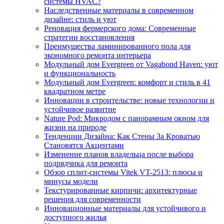
системы HVAC?
Наследственные материалы в современном
дизайне: стиль и уют
Реновация фермерского дома: Современные
стратегии восстановления
Преимущества ламинированного пола для
экономного ремонта интерьера
Модульный дом Evergreen от Vagabond Haven: уют
и функциональность
Модульный дом Evergreen: комфорт и стиль в 41
квадратном метре
Инновации в строительстве: новые технологии и
устойчивое развитие
Nature Pod: Микродом с панорамным окном для
жизни на природе
Тенденции Дизайна: Как Стены За Кроватью
Становятся Акцентами
Изменение планов владельца после выбора
подрядчика для ремонта
Обзор сплит-системы Vitek VT-2513: плюсы и
минусы модели
Текстурированные кирпичи: архитектурные
решения для современности
Инновационные материалы для устойчивого и
доступного жилья