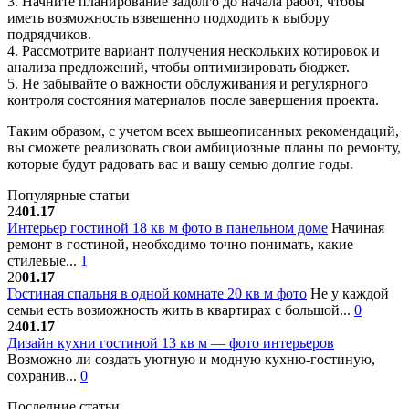
3. Начните планирование задолго до начала работ, чтобы
иметь возможность взвешенно подходить к выбору
подрядчиков.
4. Рассмотрите вариант получения нескольких котировок и
анализа предложений, чтобы оптимизировать бюджет.
5. Не забывайте о важности обслуживания и регулярного
контроля состояния материалов после завершения проекта.
Таким образом, с учетом всех вышеописанных рекомендаций,
вы сможете реализовать свои амбициозные планы по ремонту,
которые будут радовать вас и вашу семью долгие годы.
Популярные статьи
24
01.17
Интерьер гостиной 18 кв м фото в панельном доме
Начиная
ремонт в гостиной, необходимо точно понимать, какие
стилевые...
1
20
01.17
Гостиная спальня в одной комнате 20 кв м фото
Не у каждой
семьи есть возможность жить в квартирах с большой...
0
24
01.17
Дизайн кухни гостиной 13 кв м — фото интерьеров
Возможно ли создать уютную и модную кухню-гостиную,
сохранив...
0
Последние статьи