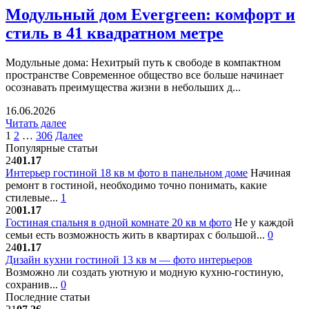
Модульный дом Evergreen: комфорт и
стиль в 41 квадратном метре
Модульные дома: Нехитрый путь к свободе в компактном
пространстве Современное общество все больше начинает
осознавать преимущества жизни в небольших д...
16.06.2026
Читать далее
1
2
…
306
Далее
Популярные статьи
24
01.17
Интерьер гостиной 18 кв м фото в панельном доме
Начиная
ремонт в гостиной, необходимо точно понимать, какие
стилевые...
1
20
01.17
Гостиная спальня в одной комнате 20 кв м фото
Не у каждой
семьи есть возможность жить в квартирах с большой...
0
24
01.17
Дизайн кухни гостиной 13 кв м — фото интерьеров
Возможно ли создать уютную и модную кухню-гостиную,
сохранив...
0
Последние статьи