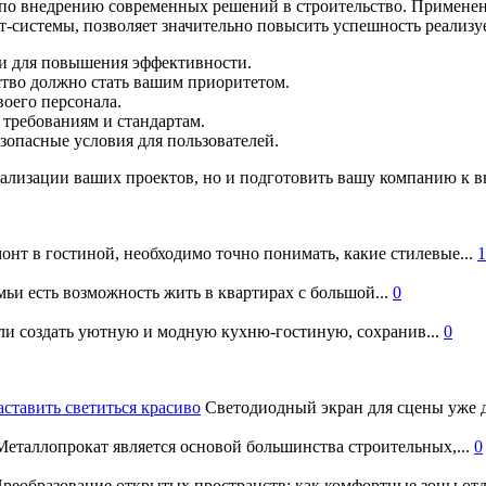
 по внедрению современных решений в строительство. Применен
т-системы, позволяет значительно повысить успешность реализ
ии для повышения эффективности.
ство должно стать вашим приоритетом.
воего персонала.
 требованиям и стандартам.
зопасные условия для пользователей.
еализации ваших проектов, но и подготовить вашу компанию к в
онт в гостиной, необходимо точно понимать, какие стилевые...
1
ьи есть возможность жить в квартирах с большой...
0
и создать уютную и модную кухню-гостиную, сохранив...
0
аставить светиться красиво
Светодиодный экран для сцены уже д
еталлопрокат является основой большинства строительных,...
0
реобразование открытых пространств: как комфортные зоны отд