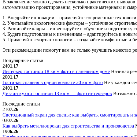
В заключение можно сделать несколько практических выводов
автоматизацию проектирования, устойчивые материалы и смар
1. Внедряйте инновации – применяйте современные технолог
2. Учитывайте экологические факторы – устойчивое строитель
3. Развивайте кадры – инвестируйте в обучение и подготовку с
4. Будьте подготовлены к изменениям – адаптируйтесь к новым
5. Применяйте смарт-технологии – создавайте комфортные и бе
Эти рекомендации помогут вам не только улучшить качество р
Популярные статьи
24
01.17
Интерьер гостиной 18 кв м фото в панельном доме
Начиная рем
20
01.17
Гостиная спальня в одной комнате 20 кв м фото
Не у каждой сем
24
01.17
Дизайн кухни гостиной 13 кв м — фото интерьеров
Возможно л
Последние статьи
21
07.26
Светодиодный экран для сцены: как выбрать, смонтировать и з
03
07.26
Как выбрать металлопрокат для строительства и производства
М
19
06.26
Комфортные открытые зоны: уют как в домашних интерьерах
П