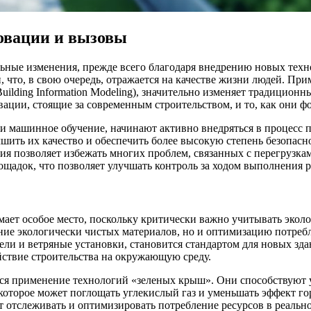
овации и вызовы
льные изменения, прежде всего благодаря внедрению новых тех
 что, в свою очередь, отражается на качестве жизни людей. Пр
uilding Information Modeling), значительно изменяет традицио
вации, стоящие за современным строительством, и то, как они 
и машинное обучение, начинают активно внедряться в процесс 
чшить их качество и обеспечить более высокую степень безопас
ия позволяет избежать многих проблем, связанных с перегрузка
адок, что позволяет улучшать контроль за ходом выполнения ра
ает особое место, поскольку критически важно учитывать эколо
ание экологически чистых материалов, но и оптимизацию потреб
ели и ветряные установки, становится стандартом для новых зд
йствие строительства на окружающую среду.
ся применение технологий «зеленых крыш». Они способствуют у
оторое может поглощать углекислый газ и уменьшать эффект гор
 отслеживать и оптимизировать потребление ресурсов в реально