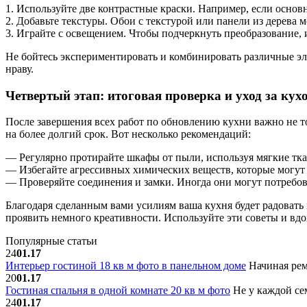
1. Используйте две контрастные краски. Например, если основ
2. Добавьте текстуры. Обои с текстурой или панели из дерева 
3. Играйте с освещением. Чтобы подчеркнуть преобразование,
Не бойтесь экспериментировать и комбинировать различные эл
нраву.
Четвертый этап: итоговая проверка и уход за ку
После завершения всех работ по обновлению кухни важно не т
на более долгий срок. Вот несколько рекомендаций:
— Регулярно протирайте шкафы от пыли, используя мягкие тка
— Избегайте агрессивных химических веществ, которые могут 
— Проверяйте соединения и замки. Иногда они могут потребов
Благодаря сделанным вами усилиям ваша кухня будет радовать 
проявить немного креативности. Используйте эти советы и вд
Популярные статьи
24
01.17
Интерьер гостиной 18 кв м фото в панельном доме
Начиная рем
20
01.17
Гостиная спальня в одной комнате 20 кв м фото
Не у каждой сем
24
01.17