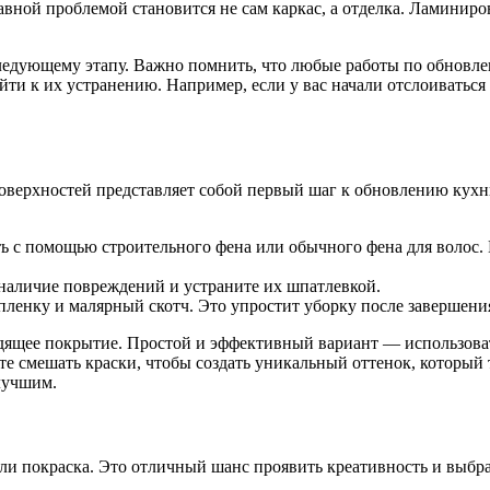
авной проблемой становится не сам каркас, а отделка. Ламиниро
следующему этапу. Важно помнить, что любые работы по обновл
ти к их устранению. Например, если у вас начали отслоиватьс
ерхностей представляет собой первый шаг к обновлению кухни
ать с помощью строительного фена или обычного фена для волос
 наличие повреждений и устраните их шпатлевкой.
пленку и малярный скотч. Это упростит уборку после завершения
одящее покрытие. Простой и эффективный вариант — использова
те смешать краски, чтобы создать уникальный оттенок, который
лучшим.
ли покраска. Это отличный шанс проявить креативность и выбр