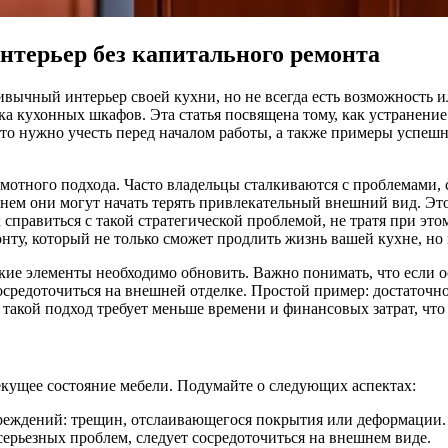
нтерьер без капитального ремонта
ривычный интерьер своей кухни, но не всегда есть возможность
а кухонных шкафов. Эта статья посвящена тому, как устранени
то нужно учесть перед началом работы, а также примеры успешн
амотного подхода. Часто владельцы сталкиваются с проблемами, 
ем они могут начать терять привлекательный внешний вид. Это 
 справиться с такой стратегической проблемой, не тратя при это
нту, который не только сможет продлить жизнь вашей кухне, но 
какие элементы необходимо обновить. Важно понимать, что если 
сосредоточиться на внешней отделке. Простой пример: достаточн
 такой подход требует меньше времени и финансовых затрат, что
екущее состояние мебели. Подумайте о следующих аспектах:
реждений: трещин, отслаивающегося покрытия или деформации.
серьезных проблем, следует сосредоточиться на внешнем виде.