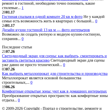
ремонт в гостиной, необходимо точно понимать, какие
стилевые...
1
20
01.17
Гостиная спальня в одной комнате 20 кв м фото
Не у каждой
семьи есть возможность жить в квартирах с большой...
0
24
01.17
Дизайн кухни гостиной 13 кв м — фото интерьеров
Возможно ли создать уютную и модную кухню-гостиную,
сохранив...
0
Последние статьи
21
07.26
Светодиодный экран для сцены: как выбрать, смонтировать и
заставить светиться красиво
Светодиодный экран для сцены
уже давно не просто технический...
0
03
07.26
Как выбрать металлопрокат для строительства и производства
Металлопрокат является основой большинства
строительных,...
0
19
06.26
Комфортные открытые зоны: уют как в домашних интерьерах
Преобразование открытых пространств: как комфортные зоны
отдыха...
0
© 2009-2026 Copyright - Портал о строительстве, ремонте и