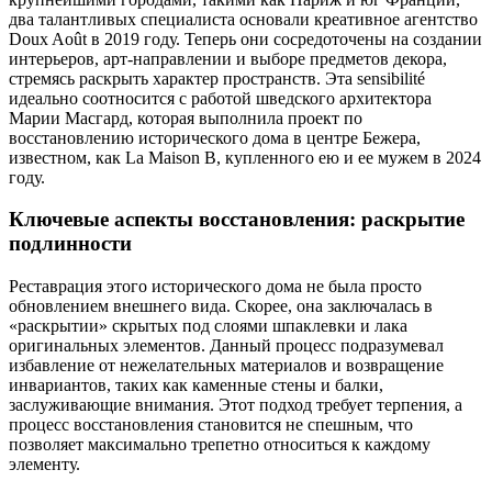
два талантливых специалиста основали креативное агентство
Doux Août в 2019 году. Теперь они сосредоточены на создании
интерьеров, арт-направлении и выборе предметов декора,
стремясь раскрыть характер пространств. Эта sensibilité
идеально соотносится с работой шведского архитектора
Марии Масгард, которая выполнила проект по
восстановлению исторического дома в центре Бежера,
известном, как La Maison B, купленного ею и ее мужем в 2024
году.
Ключевые аспекты восстановления: раскрытие
подлинности
Реставрация этого исторического дома не была просто
обновлением внешнего вида. Скорее, она заключалась в
«раскрытии» скрытых под слоями шпаклевки и лака
оригинальных элементов. Данный процесс подразумевал
избавление от нежелательных материалов и возвращение
инвариантов, таких как каменные стены и балки,
заслуживающие внимания. Этот подход требует терпения, а
процесс восстановления становится не спешным, что
позволяет максимально трепетно относиться к каждому
элементу.