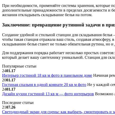
При необходимости, применяйте системы хранения, которые по
дополнительные принадлежности в пределах досягаемости и б
желания откладывать складывание белья на потом.
Заключение: превращение рутинной задачи в при
Создание удобной и стильной станции для складывания белья —
чтобы такая станция отражала ваш стиль, создавая атмосферу, 
складыванию белья станет не только обязательная рутина, но и
Для поддержания порядка работает несколько простых советов: 
который делает вашу сантехнику уникальной. Станция для скла
Популярные статьи
24
01.17
Интерьер гостиной 18 кв м фото в панельном доме
Начиная рем
20
01.17
Гостиная спальня в одной комнате 20 кв м фото
Не у каждой сем
24
01.17
Дизайн кухни гостиной 13 кв м — фото интерьеров
Возможно л
Последние статьи
21
07.26
Светодиодный экран для сцены: как выбрать, смонтировать и з