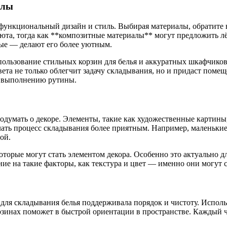
алы
е функциональный дизайн и стиль. Выбирая материалы, обратите
та, тогда как **композитные материалы** могут предложить лёг
ные — делают его более уютным.
Использование стильных корзин для белья и аккуратных шкафчик
ета не только облегчит задачу складывания, но и придаст пом
у выполнению рутины.
подумать о декоре. Элементы, такие как художественные картин
ать процесс складывания более приятным. Например, маленькие
ой.
оторые могут стать элементом декора. Особенно это актуально д
ие на такие факторы, как текстура и цвет — именно они могут 
 для складывания белья поддерживала порядок и чистоту. Испол
рзинах поможет в быстрой ориентации в пространстве. Каждый ч