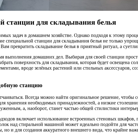
й станции для складывания белья
имых задач в домашнем хозяйстве. Однако подходя к этому проц
ние специальной станции для складывания белья не только упро
т Вам превратить складывание белья в приятный ритуал, а сует
мя выполнения домашних дел. Выбирая для своей станции прост
ыбрать поверхность для складывания, которая будет освещена со
ементами, вроде зелёных растений или стильных аксессуаров, со
удобную станцию
тчаиваться. Всегда можно найти оригинальное решение, чтобы 
для хранения необходимых принадлежностей, а низкие столешн
руженным, а, наоборот, станет частью общей стилистики интерье
одходов включает использование встроенных стеновых шкафов, г
олок над стиральной машиной может идеально подойти для част
ы, но и для создания аккуратного внешнего вида, что крайне ва