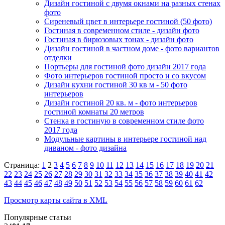
Дизайн гостиной с двумя окнами на разных стенах
фото
Сиреневый цвет в интерьере гостиной (50 фото)
Гостиная в современном стиле - дизайн фото
Гостиная в бирюзовых тонах - дизайн фото
Дизайн гостиной в частном доме - фото вариантов
отделки
Портьеры для гостиной фото дизайн 2017 года
Фото интерьеров гостиной просто и со вкусом
Дизайн кухни гостиной 30 кв м - 50 фото
интерьеров
Дизайн гостиной 20 кв. м - фото интерьеров
гостиной комнаты 20 метров
Стенка в гостиную в современном стиле фото
2017 года
Модульные картины в интерьере гостиной над
диваном - фото дизайна
Страница:
1
2
3
4
5
6
7
8
9
10
11
12
13
14
15
16
17
18
19
20
21
22
23
24
25
26
27
28
29
30
31
32
33
34
35
36
37
38
39
40
41
42
43
44
45
46
47
48
49
50
51
52
53
54
55
56
57
58
59
60
61
62
Просмотр карты сайта в XML
Популярные статьи