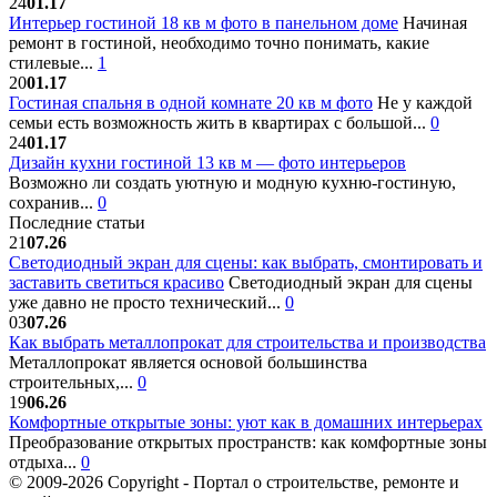
24
01.17
Интерьер гостиной 18 кв м фото в панельном доме
Начиная
ремонт в гостиной, необходимо точно понимать, какие
стилевые...
1
20
01.17
Гостиная спальня в одной комнате 20 кв м фото
Не у каждой
семьи есть возможность жить в квартирах с большой...
0
24
01.17
Дизайн кухни гостиной 13 кв м — фото интерьеров
Возможно ли создать уютную и модную кухню-гостиную,
сохранив...
0
Последние статьи
21
07.26
Светодиодный экран для сцены: как выбрать, смонтировать и
заставить светиться красиво
Светодиодный экран для сцены
уже давно не просто технический...
0
03
07.26
Как выбрать металлопрокат для строительства и производства
Металлопрокат является основой большинства
строительных,...
0
19
06.26
Комфортные открытые зоны: уют как в домашних интерьерах
Преобразование открытых пространств: как комфортные зоны
отдыха...
0
© 2009-2026 Copyright - Портал о строительстве, ремонте и