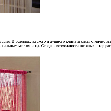
рция. В условиях жаркого и душного климата кисея отлично зат
ад спальным местом и т.д. Сегодня возможности нитяных штор ра