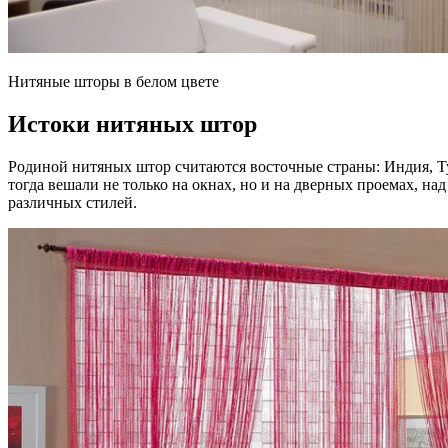
Нитяные шторы в белом цвете
Истоки нитяных штор
Родиной нитяных штор считаются восточные страны: Индия, Ту
тогда вешали не только на окнах, но и на дверных проемах, н
различных стилей.