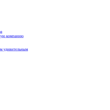
ра
ьную компанию
ом удивительным