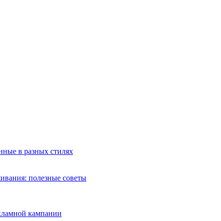
анные в разных стилях
живания: полезные советы
екламной кампании