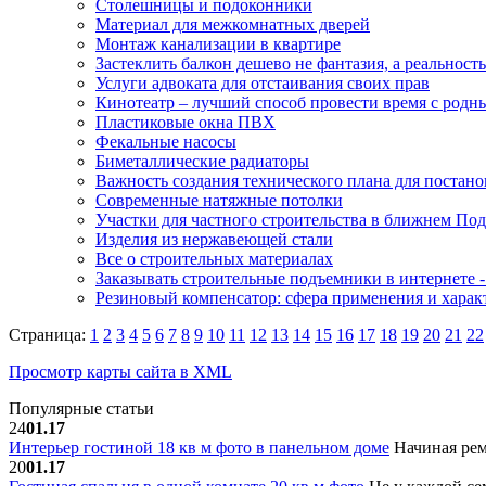
Столешницы и подоконники
Материал для межкомнатных дверей
Монтаж канализации в квартире
Застеклить балкон дешево не фантазия, а реальность
Услуги адвоката для отстаивания своих прав
Кинотеатр – лучший способ провести время с род
Пластиковые окна ПВХ
Фекальные насосы
Биметаллические радиаторы
Важность создания технического плана для постано
Современные натяжные потолки
Участки для частного строительства в ближнем По
Изделия из нержавеющей стали
Все о строительных материалах
Заказывать строительные подъемники в интернете -
Резиновый компенсатор: сфера применения и харак
Страница:
1
2
3
4
5
6
7
8
9
10
11
12
13
14
15
16
17
18
19
20
21
22
Просмотр карты сайта в XML
Популярные статьи
24
01.17
Интерьер гостиной 18 кв м фото в панельном доме
Начиная рем
20
01.17