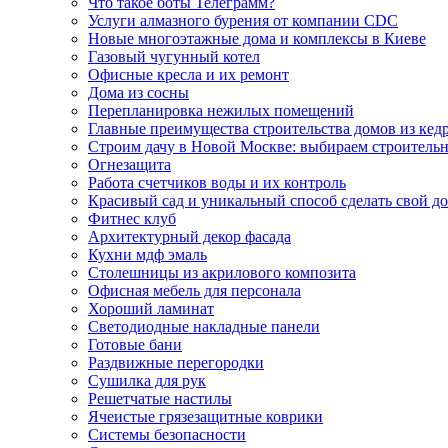
Что такое боты Телеграмм?
Услуги алмазного бурения от компании CDC
Новые многоэтажные дома и комплексы в Киеве
Газовый чугунный котел
Офисные кресла и их ремонт
Дома из сосны
Перепланировка нежилых помещений
Главные преимущества строительства домов из кед
Строим дачу в Новой Москве: выбираем строител
Огнезащита
Работа счетчиков воды и их контроль
Красивый сад и уникальный способ сделать свой д
Фитнес клуб
Архитектурный декор фасада
Кухни мдф эмаль
Столешницы из акрилового композита
Офисная мебель для персонала
Хороший ламинат
Светодиодные накладные панели
Готовые бани
Раздвижные перегородки
Сушилка для рук
Решетчатые настилы
Ячеистые грязезащитные коврики
Системы безопасности