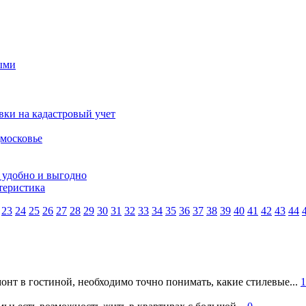
ными
вки на кадастровый учет
дмосковье
 удобно и выгодно
теристика
23
24
25
26
27
28
29
30
31
32
33
34
35
36
37
38
39
40
41
42
43
44
онт в гостиной, необходимо точно понимать, какие стилевые...
1