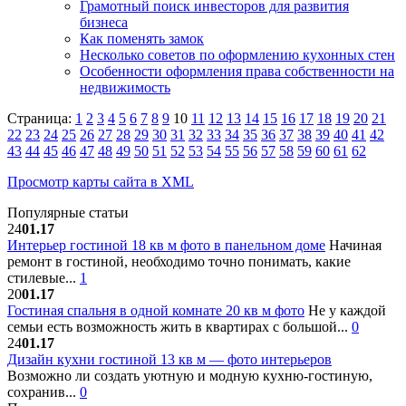
Грамотный поиск инвесторов для развития
бизнеса
Как поменять замок
Несколько советов по оформлению кухонных стен
Особенности оформления права собственности на
недвижимость
Страница:
1
2
3
4
5
6
7
8
9
10
11
12
13
14
15
16
17
18
19
20
21
22
23
24
25
26
27
28
29
30
31
32
33
34
35
36
37
38
39
40
41
42
43
44
45
46
47
48
49
50
51
52
53
54
55
56
57
58
59
60
61
62
Просмотр карты сайта в XML
Популярные статьи
24
01.17
Интерьер гостиной 18 кв м фото в панельном доме
Начиная
ремонт в гостиной, необходимо точно понимать, какие
стилевые...
1
20
01.17
Гостиная спальня в одной комнате 20 кв м фото
Не у каждой
семьи есть возможность жить в квартирах с большой...
0
24
01.17
Дизайн кухни гостиной 13 кв м — фото интерьеров
Возможно ли создать уютную и модную кухню-гостиную,
сохранив...
0