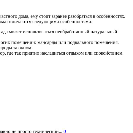
стного дома, ему стоит заранее разобраться в особенностях.
дома отличаются следующими особенностями:
асада может использоваться необработанный натуральный
многих помещений: мансарды или подвального помещения.
ироды за окном.
ор, где так приятно насладиться отдыхом или спокойствием.
авно не просто технический...
0