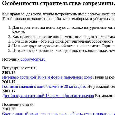
Особенности строительства современн
Как правило, для того, чтобы потребитель имел возможность пр
Такой подход позволит не ошибиться с выбором, и убедиться
Для строительства используются только натуральные мат
камень.
Как правило, финские дома имеют всего один этаж, а т
Большие окна – это еще одна отличительная особенность
Наличие двух входов – это обязательный элемент. Один в
Потолки в таких домах, как правило, несколько ниже, че
Источник
dobrovdome.ru
Популярные статьи
24
01.17
Интерьер гостиной 18 кв м фото в панельном доме
Начиная рем
20
01.17
Гостиная спальня в одной комнате 20 кв м фото
Не у каждой сем
24
01.17
Дизайн кухни гостиной 13 кв м — фото интерьеров
Возможно л
Последние статьи
21
07.26
Светодиодный экран для сцены: как выбрать, смонтировать и з