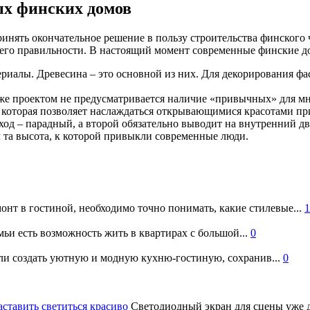
ых финских домов
инять окончательное решение в пользу строительства финского ча
 в его правильности. В настоящий момент современные финские 
ериалы. Древесина – это основной из них. Для декорирования ф
акже проектом не предусматривается наличие «привычных» для 
, которая позволяет наслаждаться открывающимися красотами пр
ход – парадный, а второй обязательно выводит на внутренний дв
м та высота, к которой привыкли современные люди.
онт в гостиной, необходимо точно понимать, какие стилевые...
1
ьи есть возможность жить в квартирах с большой...
0
и создать уютную и модную кухню-гостиную, сохранив...
0
аставить светиться красиво
Светодиодный экран для сцены уже д