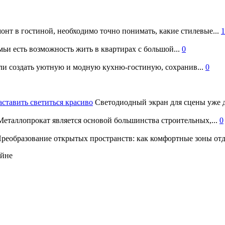
онт в гостиной, необходимо точно понимать, какие стилевые...
1
ьи есть возможность жить в квартирах с большой...
0
и создать уютную и модную кухню-гостиную, сохранив...
0
аставить светиться красиво
Светодиодный экран для сцены уже д
еталлопрокат является основой большинства строительных,...
0
реобразование открытых пространств: как комфортные зоны отд
айне