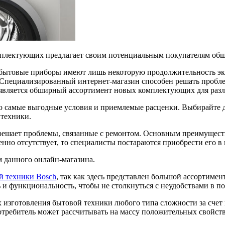
мплектующих предлагает своим потенциальным покупателям обш
 бытовые приборы имеют лишь некоторую продолжительность эксп
 Специализированный интернет-магазин способен решать пробле
вляется обширный ассортимент новых комплектующих для разл
ько самые выгодные условия и приемлемые расценки. Выбирайте
 техники.
 решает проблемы, связанные с ремонтом. Основным преимущест
енно отсутствует, то специалисты постараются приобрести его в
м данного онлайн-магазина.
й техники Bosch
, так как здесь представлен большой ассортиме
ь и функциональность, чтобы не столкнуться с неудобствами в 
х изготовления бытовой техники любого типа сложности за сче
отребитель может рассчитывать на массу положительных свойств