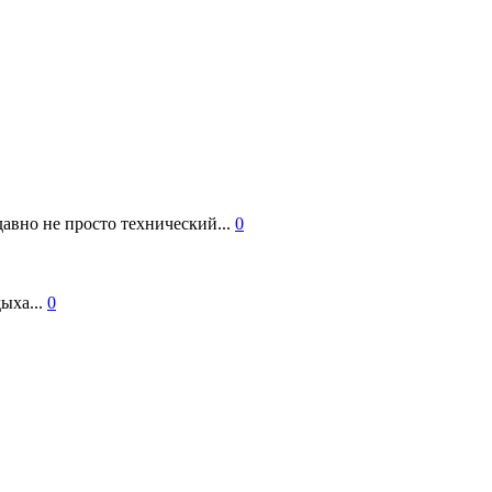
авно не просто технический...
0
ыха...
0