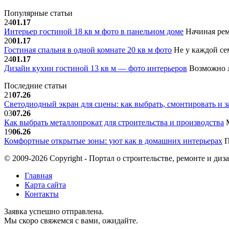
Популярные статьи
24
01.17
Интерьер гостиной 18 кв м фото в панельном доме
Начиная рем
20
01.17
Гостиная спальня в одной комнате 20 кв м фото
Не у каждой сем
24
01.17
Дизайн кухни гостиной 13 кв м — фото интерьеров
Возможно л
Последние статьи
21
07.26
Светодиодный экран для сцены: как выбрать, смонтировать и з
03
07.26
Как выбрать металлопрокат для строительства и производства
М
19
06.26
Комфортные открытые зоны: уют как в домашних интерьерах
П
© 2009-2026 Copyright - Портал о строительстве, ремонте и диз
Главная
Карта сайта
Контакты
Заявка успешно отправлена.
Мы скоро свяжемся с вами, ожидайте.