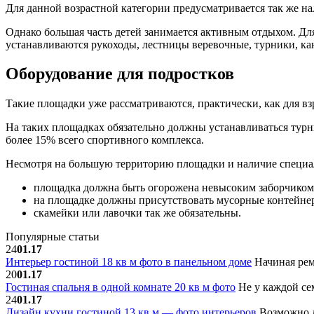
Для данной возрастной категории предусматривается так же на
Однако большая часть детей занимается активным отдыхом. Для
устанавливаются рукоходы, лестницы веревочные, турники, к
Оборудование для подростков
Такие площадки уже рассматриваются, практически, как для взр
На таких площадках обязательно должны устанавливаться турн
более 15% всего спортивного комплекса.
Несмотря на большую территорию площадки и наличие специа
площадка должна быть огорожена невысоким заборчиком 
на площадке должны присутствовать мусорные контейнер
скамейки или лавочки так же обязательны.
Популярные статьи
24
01.17
Интерьер гостиной 18 кв м фото в панельном доме
Начиная рем
20
01.17
Гостиная спальня в одной комнате 20 кв м фото
Не у каждой сем
24
01.17
Дизайн кухни гостиной 13 кв м — фото интерьеров
Возможно л