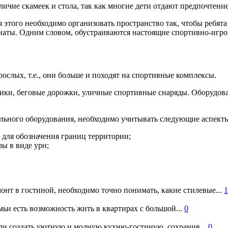
личие скамеек и стола, так как многие дети отдают предпочтени
 этого необходимо организовать пространство так, чтобы ребята
анаты. Одним словом, обустраиваются настоящие спортивно-игр
ослых, т.е., они больше и походят на спортивные комплексы.
ики, беговые дорожки, уличные спортивные снаряды. Оборудоват
льного оборудования, необходимо учитывать следующие аспект
для обозначения границ территории;
ы в виде урн;
онт в гостиной, необходимо точно понимать, какие стилевые...
1
ьи есть возможность жить в квартирах с большой...
0
и создать уютную и модную кухню-гостиную, сохранив...
0