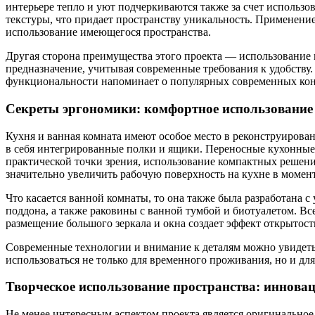
интерьере тепло и уют подчеркиваются также за счет использо
текстуры, что придает пространству уникальность. Применени
использование имеющегося пространства.
Другая сторона преимущества этого проекта — использование 
предназначение, учитывая современные требования к удобству. 
функциональности напоминает о популярных современных конц
Секреты эргономики: комфортное использование
Кухня и ванная комната имеют особое место в реконструиров
в себя интегрированные полки и ящики. Переносные кухонные э
практической точки зрения, использование компактных решени
значительно увеличить рабочую поверхность на кухне в момент
Что касается ванной комнаты, то она также была разработана
поддона, а также раковины с ванной тумбой и биотуалетом. В
размещение большого зеркала и окна создает эффект открытости
Современные технологии и внимание к деталям можно увидеть в
использоваться не только для временного проживания, но и дл
Творческое использование пространства: иннова
Не менее интересным аспектом проекта является оригинальное 