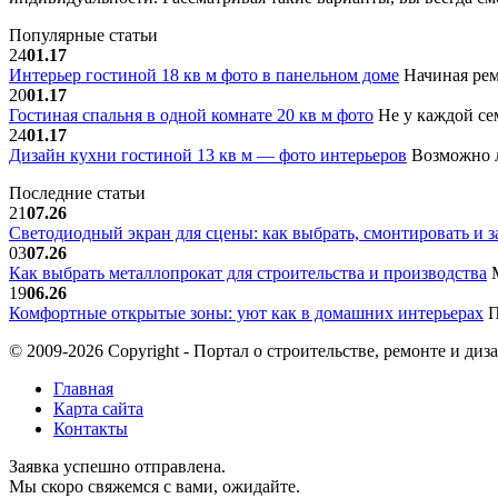
Популярные статьи
24
01.17
Интерьер гостиной 18 кв м фото в панельном доме
Начиная рем
20
01.17
Гостиная спальня в одной комнате 20 кв м фото
Не у каждой сем
24
01.17
Дизайн кухни гостиной 13 кв м — фото интерьеров
Возможно л
Последние статьи
21
07.26
Светодиодный экран для сцены: как выбрать, смонтировать и з
03
07.26
Как выбрать металлопрокат для строительства и производства
М
19
06.26
Комфортные открытые зоны: уют как в домашних интерьерах
П
© 2009-2026 Copyright - Портал о строительстве, ремонте и диз
Главная
Карта сайта
Контакты
Заявка успешно отправлена.
Мы скоро свяжемся с вами, ожидайте.