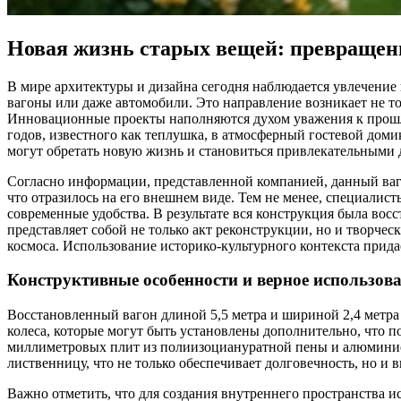
Новая жизнь старых вещей: превращен
В мире архитектуры и дизайна сегодня наблюдается увлечение
вагоны или даже автомобили. Это направление возникает не то
Инновационные проекты наполняются духом уважения к прошл
годов, известного как теплушка, в атмосферный гостевой доми
могут обретать новую жизнь и становиться привлекательными 
Согласно информации, представленной компанией, данный ваго
что отразилось на его внешнем виде. Тем не менее, специалис
современные удобства. В результате вся конструкция была вос
представляет собой не только акт реконструкции, но и творче
космоса. Использование историко-культурного контекста прида
Конструктивные особенности и верное использов
Восстановленный вагон длиной 5,5 метра и шириной 2,4 метра
колеса, которые могут быть установлены дополнительно, что 
миллиметровых плит из полиизоциануратной пены и алюминиев
лиственницу, что не только обеспечивает долговечность, но и 
Важно отметить, что для создания внутреннего пространства ис