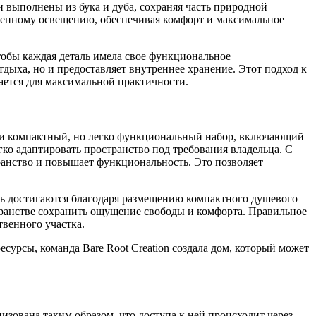
 выполнены из бука и дуба, сохраняя часть природной
твенному освещению, обеспечивая комфорт и максимальное
тобы каждая деталь имела свое функциональное
тдыха, но и предоставляет внутреннее хранение. Этот подход к
ется для максимальной практичности.
ели компактный, но легко функциональный набор, включающий
ко адаптировать пространство под требования владельца. С
ранство и повышает функциональность. Это позволяет
сть достигаются благодаря размещению компактного душевого
странстве сохранить ощущение свободы и комфорта. Правильное
твенного участка.
сурсы, команда Bare Root Creation создала дом, который может
изована таким образом, что доступа к ней происходит через