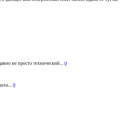
авно не просто технический...
0
ыха...
0