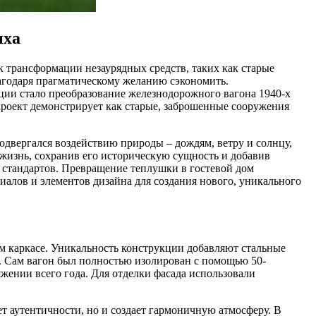
ыха
 трансформации незаурядных средств, таких как старые
лагодаря прагматическому желанию сэкономить.
ии стало преобразование железнодорожного вагона 1940-х
 проект демонстрирует как старые, заброшенные сооружения
одвергался воздействию природы – дождям, ветру и солнцу,
ю жизнь, сохранив его историческую сущность и добавив
х стандартов. Превращение теплушки в гостевой дом
риалов и элементов дизайна для создания нового, уникального
ом каркасе. Уникальность конструкции добавляют стальные
и. Сам вагон был полностью изолирован с помощью 50-
ении всего года. Для отделки фасада использовали
ет аутентичности, но и создает гармоничную атмосферу. В