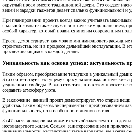
округлый проем вместо традиционной двери. Это создает идею 
вещей и зарядки гаджетов делает спальню функциональной и у
При планировании проекта всегда важно учитывать максималь
спальной комнате также служат эстетическим дополнением, п
особый характер, который нравится многим современным польз
Проект демонстрирует, как можно минимизировать расходные ма
строительства, но и в процессе дальнейшей эксплуатации. В э
прослеживающимся в каждой детали.
Уникальность как основа успеха: актуальность 
Таким образом, преобразование теплушки в уникальный домик
Это соответствует растущему спросу на минималистические ст
уединения и свободы. Важно отметить, что в этом проекте не 
создавать атмосферу уюта.
В заключение, данный проект демонстрирует, что старые вещи
удобства. Таким образом, эксперименты с преобразованием да
функциональность, но и особенности личного стиля.
За 47 тысяч долларов вы можете стать обладателем этого дома
нестандартного жилья. Семьям, заинтересованным в приключе
индивидуальности. Рассматривая такие варианты, вы всегда с