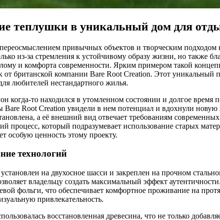
ие теплушки в уникальный дом для отд
 переосмыслением привычных объектов и творческим подходом к
лько из-за стремления к устойчивому образу жизни, но также б
ому и комфорта современности. Ярким примером такой концепц
к от британской компании Bare Root Creation. Этот уникальный
для любителей нестандартного жилья.
н когда-то находился в утомленном состоянии и долгое время п
ты Bare Root Creation увидели в нем потенциал и вдохнули нову
становлена, а её внешний вид отвечает требованиям современны
ский процесс, который подразумевает использование старых мате
ет особую ценность этому проекту.
ание технологий
 установлен на двухосное шасси и закреплен на прочном стальн
позволяет владельцу создать максимальный эффект аутентичност
ой фольги, что обеспечивает комфортное проживание на протяж
визуальную привлекательность.
пользовалась восстановленная древесина, что не только добавля