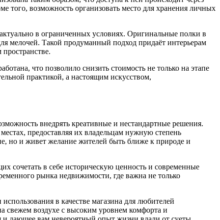
ме того, возможность организовать место для хранения личных
 актуально в ограниченных условиях. Оригинальные полки в
для мелочей. Такой продуманный подход придаёт интерьерам
 пространстве.
аботана, что позволило снизить стоимость не только на этапе
тельной практикой, а настоящим искусством,
озможность внедрять креативные и нестандартные решения.
 местах, предоставляя их владельцам нужную степень
ие, но и живет желание жителей быть ближе к природе и
их сочетать в себе историческую ценность и современные
временного рынка недвижимости, где важна не только
и использования в качестве магазина для любителей
а свежем воздухе с высоким уровнем комфорта и
я и дающее вам невероятный опыт жизни вдали от суеты.