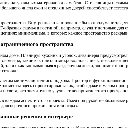
вания натуральных материалов для мебели. Столешницы и скамьи
е большого числа окон и стеклянных дверей способствует естес
пространства. Внутреннее планирование было продумано так, ч
Г-образная скамья в гостиной, например, служит не только для о
епциях минимализма, в которых каждое пространство раскрыва
 ограниченного пространства
анном доме. Планируя кухонный уголок, дизайнеры предусмотр
лементы, такие как плита и микроволновая печь, позволяют лег
й, таких как закрывающаяся разделочная доска, экономит прост
 готовки.
 с учетом минималистичного подхода. Простор и функционально
се элементы здесь спроектированы так, чтобы даже в малом про
 и света, что значительно улучшает восприятие этого пространс
 каждом аспектe этого проекта. Имея под рукой необходимые ре
я долгосрочного проживания или отдыха.
ционные решения в интерьере
решение для спального пространства. В этом доме спальня орган