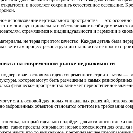
открытости и позволяет сохранить естественное освещение. Кро
добной.
ное использование вертикального пространства — это особенно
ри этом они функциональны и обеспечивают необходимое место 
ователям, стремящимся к индивидуальности и гармонии в своем
териалы, не теряя при этом качество. Каждая деталь была перер
том свете сам процесс реконструкции становится не просто строи
проекта на современном рынке недвижимости
 подчеркивает основную идею современного строительства — в
руктуры, которые могут быть размещены в самых разнообразных
только физическое пространство занимает первостепенное значен
 могут стать основой для новых уникальных решений, позволяющ
вно заброшенных объектов становятся ответом на требования со
-вагончика, который идеально подойдет для активного отдыха ил
ниях, такие проекты открывают новые возможности для отдыха н
можете найти что-то уникальное, претерпевающее преобразовани