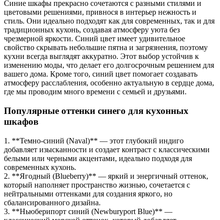
Синие шкафы прекрасно сочетаются с разными стилями и
цветовыми решениями, привнося в интерьер нежность и
стиль. Они идеально подходят как для современных, так и для
традиционных кухонь, создавая атмосферу уюта без
чрезмерной яркости. Синий цвет имеет удивительное
свойство скрывать небольшие пятна и загрязнения, поэтому
кухни всегда выглядят аккуратно. Этот выбор устойчив к
изменению моды, что делает его долгосрочным решением для
вашего дома. Кроме того, синий цвет помогает создавать
атмосферу расслабления, особенно актуальную в сердце дома,
где мы проводим много времени с семьей и друзьями.
Популярные оттенки синего для кухонных
шкафов
1. **Темно-синий (Naval)** — этот глубокий индиго
добавляет изысканности и создает контраст с классическими
белыми или черными акцентами, идеально подходя для
современных кухонь.
2. **Ягодный (Blueberry)** — яркий и энергичный оттенок,
который наполняет пространство жизнью, сочетается с
нейтральными оттенками для создания яркого, но
сбалансированного дизайна.
3. **Ньюберипорт синий (Newburyport Blue)** —