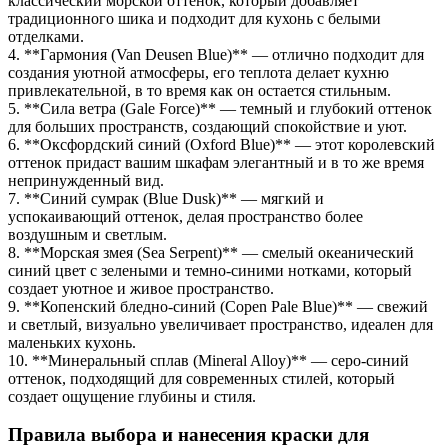
классический морской оттенок, который добавляет
традиционного шика и подходит для кухонь с белыми
отделками.
4. **Гармония (Van Deusen Blue)** — отлично подходит для
создания уютной атмосферы, его теплота делает кухню
привлекательной, в то время как он остается стильным.
5. **Сила ветра (Gale Force)** — темный и глубокий оттенок
для больших пространств, создающий спокойствие и уют.
6. **Оксфордский синий (Oxford Blue)** — этот королевский
оттенок придаст вашим шкафам элегантный и в то же время
непринужденный вид.
7. **Синий сумрак (Blue Dusk)** — мягкий и
успокаивающий оттенок, делая пространство более
воздушным и светлым.
8. **Морская змея (Sea Serpent)** — смелый океанический
синий цвет с зелеными и темно-синими нотками, который
создает уютное и живое пространство.
9. **Копенский бледно-синий (Copen Pale Blue)** — свежий
и светлый, визуально увеличивает пространство, идеален для
маленьких кухонь.
10. **Минеральный сплав (Mineral Alloy)** — серо-синий
оттенок, подходящий для современных стилей, который
создает ощущение глубины и стиля.
Правила выбора и нанесения краски для