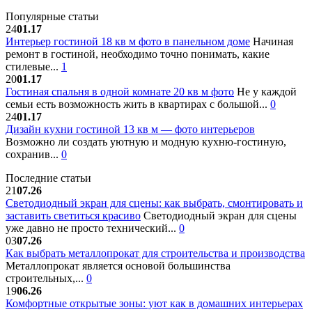
Популярные статьи
24
01.17
Интерьер гостиной 18 кв м фото в панельном доме
Начиная
ремонт в гостиной, необходимо точно понимать, какие
стилевые...
1
20
01.17
Гостиная спальня в одной комнате 20 кв м фото
Не у каждой
семьи есть возможность жить в квартирах с большой...
0
24
01.17
Дизайн кухни гостиной 13 кв м — фото интерьеров
Возможно ли создать уютную и модную кухню-гостиную,
сохранив...
0
Последние статьи
21
07.26
Светодиодный экран для сцены: как выбрать, смонтировать и
заставить светиться красиво
Светодиодный экран для сцены
уже давно не просто технический...
0
03
07.26
Как выбрать металлопрокат для строительства и производства
Металлопрокат является основой большинства
строительных,...
0
19
06.26
Комфортные открытые зоны: уют как в домашних интерьерах