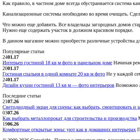
Как правило, в частном доме всегда обустраивается система ка
Канализационные системы необходимо во время очищать. Сдел
Что можно еще добавить. Все владельцы загородных домов стар
Нужно еще содержать участок в должном красивом порядке.
В данном магазине можно приобрести различные устройства дл
Популярные статьи
24
01.17
Интерьер гостиной 18 кв м фото в панельном доме
Начиная рем
20
01.17
Гостиная спальня в одной комнате 20 кв м фото
Не у каждой сем
24
01.17
Дизайн кухни гостиной 13 кв м — фото интерьеров
Возможно л
Последние статьи
21
07.26
Светодиодный экран для сцены: как выбрать, смонтировать и з
03
07.26
Как выбрать металлопрокат для строительства и производства
М
19
06.26
Комфортные открытые зоны: уют как в домашних интерьерах
П