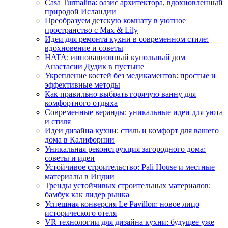
Casa Turmalina: оазис архитектора, вдохновленный
природой Исландии
Преобразуем детскую комнату в уютное
пространство с Max & Lily
Идеи для ремонта кухни в современном стиле:
вдохновение и советы
HATA: инновационный купольный дом
Анастасии Дудик в пустыне
Укрепление костей без медикаментов: простые и
эффективные методы
Как правильно выбрать горячую ванну для
комфортного отдыха
Современные веранды: уникальные идеи для уюта
и стиля
Идеи дизайна кухни: стиль и комфорт для вашего
дома в Калифорнии
Уникальная реконструкция загородного дома:
советы и идеи
Устойчивое строительство: Pali House и местные
материалы в Индии
Тренды устойчивых строительных материалов:
бамбук как лидер рынка
Успешная конверсия Le Pavillon: новое лицо
исторического отеля
VR технологии для дизайна кухни: будущее уже