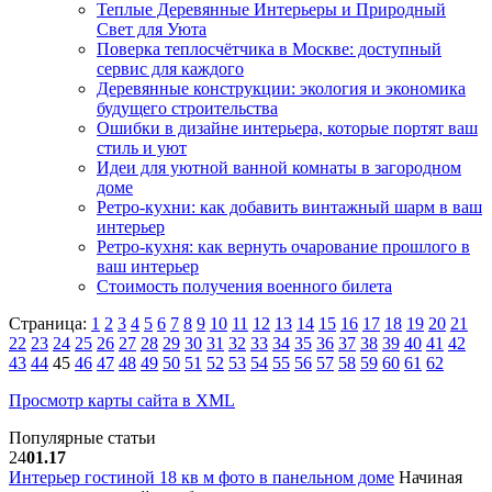
Теплые Деревянные Интерьеры и Природный
Свет для Уюта
Поверка теплосчётчика в Москве: доступный
сервис для каждого
Деревянные конструкции: экология и экономика
будущего строительства
Ошибки в дизайне интерьера, которые портят ваш
стиль и уют
Идеи для уютной ванной комнаты в загородном
доме
Ретро-кухни: как добавить винтажный шарм в ваш
интерьер
Ретро-кухня: как вернуть очарование прошлого в
ваш интерьер
Стоимость получения военного билета
Страница:
1
2
3
4
5
6
7
8
9
10
11
12
13
14
15
16
17
18
19
20
21
22
23
24
25
26
27
28
29
30
31
32
33
34
35
36
37
38
39
40
41
42
43
44
45
46
47
48
49
50
51
52
53
54
55
56
57
58
59
60
61
62
Просмотр карты сайта в XML
Популярные статьи
24
01.17
Интерьер гостиной 18 кв м фото в панельном доме
Начиная