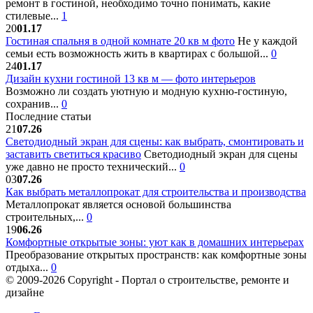
ремонт в гостиной, необходимо точно понимать, какие
стилевые...
1
20
01.17
Гостиная спальня в одной комнате 20 кв м фото
Не у каждой
семьи есть возможность жить в квартирах с большой...
0
24
01.17
Дизайн кухни гостиной 13 кв м — фото интерьеров
Возможно ли создать уютную и модную кухню-гостиную,
сохранив...
0
Последние статьи
21
07.26
Светодиодный экран для сцены: как выбрать, смонтировать и
заставить светиться красиво
Светодиодный экран для сцены
уже давно не просто технический...
0
03
07.26
Как выбрать металлопрокат для строительства и производства
Металлопрокат является основой большинства
строительных,...
0
19
06.26
Комфортные открытые зоны: уют как в домашних интерьерах
Преобразование открытых пространств: как комфортные зоны
отдыха...
0
© 2009-2026 Copyright - Портал о строительстве, ремонте и
дизайне