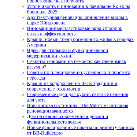
новостройке: как получить
Устойчивость и инновации в павильоне Rolex на
биеннале 2025
Архитектурная реновация: обновление виллы в
парке Эйндховена
Инновационные пластиковые окна UltraSlim:
стиль и эффективность
Крыши: новый тренд роскошного жилья в городах
Америки
Идеи для стильной и функциональной
модернизации кухни
Секреты экономии на ремонте: как сэкономить
разумно?
Советы по планированию успешного и простого
переезда
Крыши из водорослей на Лесё: традиции и
современные технологии
Современные идеи для кухни: светлые решения
для уюта
Новая эпоха гостиницы "The Milo": масштабная
реновация начинается
Дом на склоне: современный дизайн и
функциональность жилья
Новые фиксированные пакеты по ремонту ванных
от BB-Builder.pro