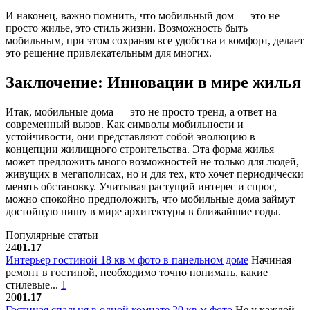
И наконец, важно помнить, что мобильный дом — это не
просто жилье, это стиль жизни. Возможность быть
мобильным, при этом сохраняя все удобства и комфорт, делает
это решение привлекательным для многих.
Заключение: Инновации в мире жилья
Итак, мобильные дома — это не просто тренд, а ответ на
современный вызов. Как символы мобильности и
устойчивости, они представляют собой эволюцию в
концепции жилищного строительства. Эта форма жилья
может предложить много возможностей не только для людей,
живущих в мегаполисах, но и для тех, кто хочет периодически
менять обстановку. Учитывая растущий интерес и спрос,
можно спокойно предположить, что мобильные дома займут
достойную нишу в мире архитектуры в ближайшие годы.
Популярные статьи
24
01.17
Интерьер гостиной 18 кв м фото в панельном доме
Начиная
ремонт в гостиной, необходимо точно понимать, какие
стилевые...
1
20
01.17
Гостиная спальня в одной комнате 20 кв м фото
Не у каждой