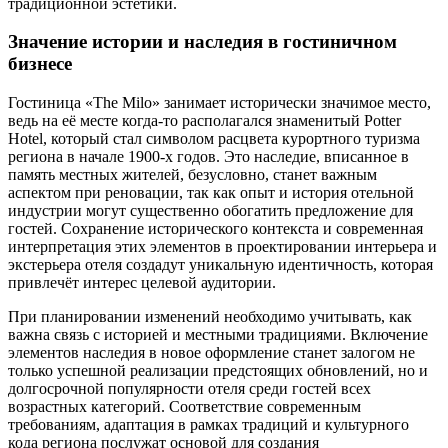
традиционной эстетики.
Значение истории и наследия в гостиничном
бизнесе
Гостиница «The Milo» занимает исторически значимое место,
ведь на её месте когда-то располагался знаменитый Potter
Hotel, который стал символом расцвета курортного туризма
региона в начале 1900-х годов. Это наследие, вписанное в
память местных жителей, безусловно, станет важным
аспектом при реновации, так как опыт и история отельной
индустрии могут существенно обогатить предложение для
гостей. Сохранение исторического контекста и современная
интерпретация этих элементов в проектировании интерьера и
экстерьера отеля создадут уникальную идентичность, которая
привлечёт интерес целевой аудитории.
При планировании изменений необходимо учитывать, как
важна связь с историей и местными традициями. Включение
элементов наследия в новое оформление станет залогом не
только успешной реализации предстоящих обновлений, но и
долгосрочной популярности отеля среди гостей всех
возрастных категорий. Соответствие современным
требованиям, адаптация в рамках традиций и культурного
кода региона послужат основой для создания