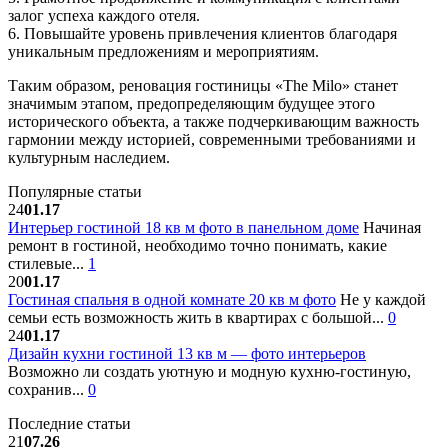
залог успеха каждого отеля.
6. Повышайте уровень привлечения клиентов благодаря
уникальным предложениям и мероприятиям.
Таким образом, реновация гостиницы «The Milo» станет
значимым этапом, предопределяющим будущее этого
исторического объекта, а также подчеркивающим важность
гармонии между историей, современными требованиями и
культурным наследием.
Популярные статьи
24
01.17
Интерьер гостиной 18 кв м фото в панельном доме
Начиная
ремонт в гостиной, необходимо точно понимать, какие
стилевые...
1
20
01.17
Гостиная спальня в одной комнате 20 кв м фото
Не у каждой
семьи есть возможность жить в квартирах с большой...
0
24
01.17
Дизайн кухни гостиной 13 кв м — фото интерьеров
Возможно ли создать уютную и модную кухню-гостиную,
сохранив...
0
Последние статьи
21
07.26