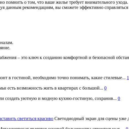
но помнить о том, что ваше жилье требует внимательного ухода.
уя данным рекомендациям, вы сможете эффективно справляться 
налам.
яние.
абжения – это ключ к созданию комфортной и безопасной обстан
онт в гостиной, необходимо точно понимать, какие стилевые...
1
ьи есть возможность жить в квартирах с большой...
0
и создать уютную и модную кухню-гостиную, сохранив...
0
аставить светиться красиво
Светодиодный экран для сцены уже д
еталлопрокат является основой большинства строительных,...
0