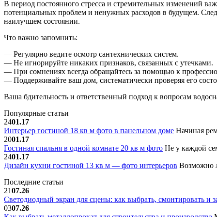
В период постоянного стресса и стремительных изменений важ
потенциальных проблем и ненужных расходов в будущем. След
наилучшем состоянии.
Что важно запомнить:
— Регулярно ведите осмотр сантехнических систем.
— Не игнорируйте никаких признаков, связанных с утечками.
— При сомнениях всегда обращайтесь за помощью к профессио
— Поддерживайте ваш дом, систематически проверяя его состо
Ваша бдительность и ответственный подход к вопросам водосн
Популярные статьи
24
01.17
Интерьер гостиной 18 кв м фото в панельном доме
Начиная рем
20
01.17
Гостиная спальня в одной комнате 20 кв м фото
Не у каждой сем
24
01.17
Дизайн кухни гостиной 13 кв м — фото интерьеров
Возможно л
Последние статьи
21
07.26
Светодиодный экран для сцены: как выбрать, смонтировать и з
03
07.26
Как выбрать металлопрокат для строительства и производства
М