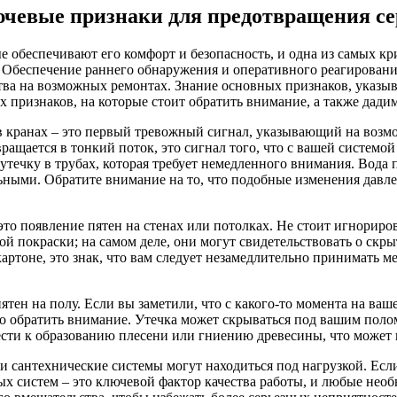
ючевые признаки для предотвращения с
 обеспечивают его комфорт и безопасность, и одна из самых кр
. Обеспечение раннего обнаружения и оперативного реагировани
дства на возможных ремонтах. Знание основных признаков, указ
х признаков, на которые стоит обратить внимание, а также дади
в кранах – это первый тревожный сигнал, указывающий на возм
ащается в тонкий поток, это сигнал того, что с вашей системой 
а утечку в трубах, которая требует немедленного внимания. Вод
ьными. Обратите внимание на то, что подобные изменения давлен
то появление пятен на стенах или потолках. Не стоит игнориро
ой покраски; на самом деле, они могут свидетельствовать о скр
ртоне, это знак, что вам следует незамедлительно принимать м
ен на полу. Если вы заметили, что с какого-то момента на ваш
о обратить внимание. Утечка может скрываться под вашим полом
вести к образованию плесени или гниению древесины, что может
и сантехнические системы могут находиться под нагрузкой. Если
х систем – это ключевой фактор качества работы, и любые необ