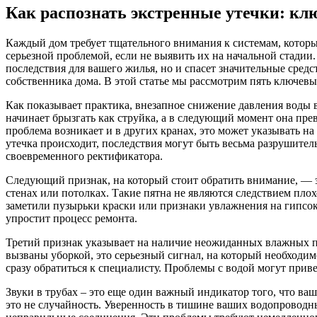
Как распознать экстренные утечки: кл
Каждый дом требует тщательного внимания к системам, которые
серьезной проблемой, если не выявить их на начальной стадии
последствия для вашего жилья, но и спасет значительные сре
собственника дома. В этой статье мы рассмотрим пять ключевы
Как показывает практика, внезапное снижение давления воды 
начинает брызгать как струйка, а в следующий момент она превр
проблема возникает и в других кранах, это может указывать н
утечка происходит, последствия могут быть весьма разрушител
своевременного ректификатора.
Следующий признак, на который стоит обратить внимание, — э
стенах или потолках. Такие пятна не являются следствием плох
заметили пузырьки краски или признаки увлажнения на гипсока
упростит процесс ремонта.
Третий признак указывает на наличие неожиданных влажных пят
вызваны уборкой, это серьезный сигнал, на который необходим
сразу обратиться к специалисту. Проблемы с водой могут при
Звуки в трубах – это еще один важный индикатор того, что ваш
это не случайность. Уверенность в тишине ваших водопроводны