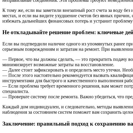
неправильные соединения. Эти проблемы требуют немедленного
К тому же, если вы заметили внезапный рост счета за воду без
местах, и если вы видите ухудшение счетов без явных причин,
избежать дальнейших финансовых потерь и устранит проблему
Не откладывайте решение проблем: ключевые дей
Если вы подтвердили наличие одного из упомянутых ранее при
серьезным повреждениям и затратам на ремонт. При выявлении 
— Первое, что вы должны сделать, — это прекратить подачу в
минимизирует возможные затраты на восстановление.
— Далее стоит зафиксировать и определить место утечки. Нео
— После этого настоятельно рекомендуется вызвать квалифиц
инструментами для быстрого и качественного выполнения рабо
— Если проблема требует временного решения, вам может потр
специалиста.
— Проверьте систему после ремонта. Важно убедиться, что пр
Каждый дом индивидуален, и следовательно, методы выявления
наблюдения за состоянием систем поможет вам сохранить цело
Заключение: правильный подход к сохранению в