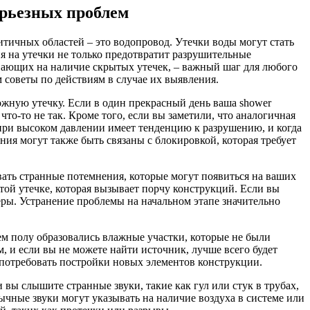
ерьезных проблем
итичных областей – это водопровод. Утечки воды могут стать
я на утечки не только предотвратит разрушительные
ывающих на наличие скрытых утечек, – важный шаг для любого
м советы по действиям в случае их выявления.
ожную утечку. Если в один прекрасный день ваша shower
что-то не так. Кроме того, если вы заметили, что аналогичная
а при высоком давлении имеет тенденцию к разрушению, и когда
ия могут также быть связаны с блокировкой, которая требует
вать странные потемнения, которые могут появиться на ваших
ытой утечке, которая вызывает порчу конструкций. Если вы
еры. Устранение проблемы на начальном этапе значительно
ем полу образовались влажные участки, которые не были
, и если вы не можете найти источник, лучше всего будет
 потребовать постройки новых элементов конструкции.
 вы слышите странные звуки, такие как гул или стук в трубах,
ычные звуки могут указывать на наличие воздуха в системе или