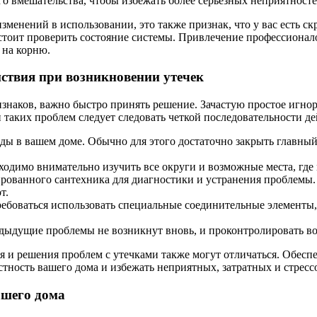
 вмешательства, чтобы избежать более серьезных неприятностей
 изменений в использовании, это также признак, что у вас есть 
 стоит проверить состояние системы. Привлечение профессионал
 на корню.
ствия при возникновении утечек
знаков, важно быстро принять решение. Зачастую простое игнор
таких проблем следует следовать четкой последовательности де
оды в вашем доме. Обычно для этого достаточно закрыть главны
бходимо внимательно изучить все округи и возможные места, где
ированного сантехника для диагностики и устранения проблем
т.
ебоваться использовать специальные соединительные элементы,
едыдущие проблемы не возникнут вновь, и проконтролировать во
 и решения проблем с утечками также могут отличаться. Обесп
стность вашего дома и избежать неприятных, затратных и стресс
ашего дома