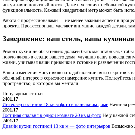
интуитивно понятный поток. Даже в условиях небольшой кухни
функциональность. Каждый квадратный метр может быть испо
Работа с профессионалами — не менее важный аспект в процес
проекта. Профессионалы уделяют внимание каждой детали, за
Завершение: ваш стиль, ваша кухонная
Ремонт кухни не обязательно должен быть масштабным, чтобы
новую жизнь в сердце вашего дома, улучшив вашу повседневну
жизни, учитывая ваши привычки в готовке и развлечении гост
Ваши изменения могут включать добавление пяти секретов к в
обычный интерес в серьезное намерение купить. Пользуйтесь 
пространство, о котором вы мечтали.
Популярные статьи
24
01.17
Интерьер гостиной 18 кв м фото в панельном доме
Начиная рем
20
01.17
Гостиная спальня в одной комнате 20 кв м фото
Не у каждой сем
24
01.17
Дизайн кухни гостиной 13 кв м — фото интерьеров
Возможно л