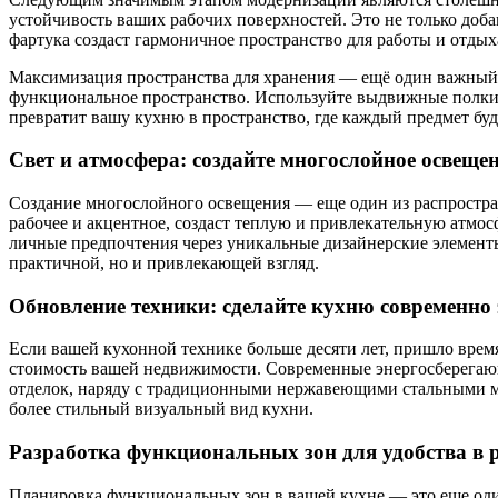
устойчивость ваших рабочих поверхностей. Это не только доб
фартука создаст гармоничное пространство для работы и отдых
Максимизация пространства для хранения — ещё один важный 
функциональное пространство. Используйте выдвижные полки,
превратит вашу кухню в пространство, где каждый предмет буде
Свет и атмосфера: создайте многослойное освеще
Создание многослойного освещения — еще один из распростран
рабочее и акцентное, создаст теплую и привлекательную атмо
личные предпочтения через уникальные дизайнерские элементы,
практичной, но и привлекающей взгляд.
Обновление техники: сделайте кухню современно
Если вашей кухонной технике больше десяти лет, пришло время
стоимость вашей недвижимости. Современные энергосберегающ
отделок, наряду с традиционными нержавеющими стальными мо
более стильный визуальный вид кухни.
Разработка функциональных зон для удобства в 
Планировка функциональных зон в вашей кухне — это еще один