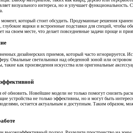
авляет визуального интереса, но и улучшает функциональность.
а.
момент, который стоит обсудить. Продуманные решения хранен
 глубокие ящики и встроенные подставки для специй, чтобы о
т на своем месте, что делает повседневные задачи проще и прия
ние
енных дизайнерских приемов, который часто игнорируется. Исп
сферу. Овальные светильники над обеденной зоной или островом
 такие как произведения искусства или оригинальные аксессуар
 эффективной
 её обновить. Новейшие модели не только помогут снизить расх
ие устройства не только эффективны, но и могут быть интерес
делями, остается актуальным и доступным. Таким образом, мож
работе
 высокоэффективный подход. Разделите пространство на зоны д