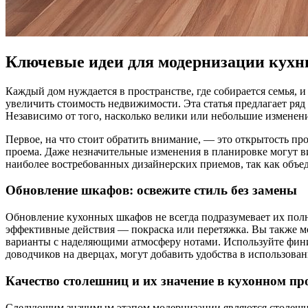
Ключевые идеи для модернизации кухн
Каждый дом нуждается в пространстве, где собирается семья, 
увеличить стоимость недвижимости. Эта статья предлагает ряд
Независимо от того, насколько велики или небольшие изменен
Первое, на что стоит обратить внимание, — это открытость п
проема. Даже незначительные изменения в планировке могут в
наиболее востребованных дизайнерских приемов, так как объе
Обновление шкафов: освежите стиль без замены
Обновление кухонных шкафов не всегда подразумевает их полн
эффективные действия — покраска или перетяжка. Вы также м
варианты с наделяющими атмосферу нотами. Используйте фини
доводчиков на дверцах, могут добавить удобства в использова
Качество столешниц и их значение в кухонном пр
Следующим значимым этапом модернизации являются столешниц