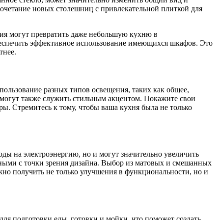
 Сочетание новых столешниц с привлекательной плиткой для
ия могут превратить даже небольшую кухню в
беспечить эффективное использование имеющихся шкафов. Это
тнее.
ользование разных типов освещения, таких как общее,
 могут также служить стильным акцентом. Покажите свои
ы. Стремитесь к тому, чтобы ваша кухня была не только
оды на электроэнергию, но и могут значительно увеличить
ными с точки зрения дизайна. Выбор из матовых и смешанных
но получить не только улучшения в функциональности, но и
ля подготовки еды, готовки и мойки, что поможет создать