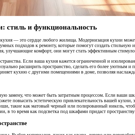
и: стиль и функциональность
и кухня — это сердце любого жилища. Модернизация кухни может
 умных подходов к ремонту, которые помогут создать стильную 
ия, улучшающие комфорт, они могут стать эффективным стимуло
ространства. Если ваша кухня кажется ограниченной и изолиров
изуально расширить пространство, сделать его более уютным и
диняет кухню с другими помещениями в доме, позволяя наслажда
ую замену, что может быть затратным процессом. Если ваши шк
ожете повысить эстетическую привлекательность вашей кухни, 
ши, такие как матовый черный или полированный никель, чтобы
нии, в то время как подсветка под шкафами придаст пространств
остранстве
ы. Выбор материалов, таких как кварц, дерево или переработа