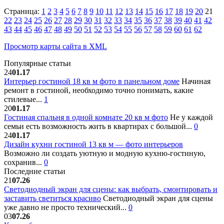
Страница:
1
2
3
4
5
6
7
8
9
10
11
12
13
14
15
16
17
18
19
20
21
22
23
24
25
26
27
28
29
30
31
32
33
34
35
36
37
38
39
40
41
42
43
44
45
46
47
48
49
50
51
52
53
54
55
56
57
58
59
60
61
62
Просмотр карты сайта в XML
Популярные статьи
24
01.17
Интерьер гостиной 18 кв м фото в панельном доме
Начиная
ремонт в гостиной, необходимо точно понимать, какие
стилевые...
1
20
01.17
Гостиная спальня в одной комнате 20 кв м фото
Не у каждой
семьи есть возможность жить в квартирах с большой...
0
24
01.17
Дизайн кухни гостиной 13 кв м — фото интерьеров
Возможно ли создать уютную и модную кухню-гостиную,
сохранив...
0
Последние статьи
21
07.26
Светодиодный экран для сцены: как выбрать, смонтировать и
заставить светиться красиво
Светодиодный экран для сцены
уже давно не просто технический...
0
03
07.26