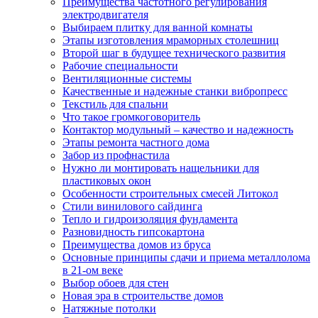
Преимущества частотного регулирования
электродвигателя
Выбираем плитку для ванной комнаты
Этапы изготовления мраморных столешниц
Второй шаг в будущее технического развития
Рабочие специальности
Вентиляционные системы
Качественные и надежные станки вибропресс
Текстиль для спальни
Что такое громкоговоритель
Контактор модульный – качество и надежность
Этапы ремонта частного дома
Забор из профнастила
Нужно ли монтировать нащельники для
пластиковых окон
Особенности строительных смесей Литокол
Стили винилового сайдинга
Тепло и гидроизоляция фундамента
Разновидность гипсокартона
Преимущества домов из бруса
Основные принципы сдачи и приема металлолома
в 21-ом веке
Выбор обоев для стен
Новая эра в строительстве домов
Натяжные потолки