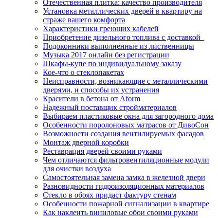
Отечественная плитка: качество производителя
Установка металлических дверей в квартиру на
страже вашего комфорта
Характеристики греющих кабелей
Приобретение дизельного топлива с доставкой
Подоконники выполненные из лиственницы
Музыка 2017 онлайн без регистрации
Шкафы-купе по индивидуальному заказу
Кое-что о стеклопакетах
Неисправности, возникающие с металлическими
дверями, и способы их устранения
Красители в бетона от Aform
Надежный поставщик стройматериалов
Выбираем пластиковые окна для загородного дома
Особенности поролоновых матрасов от ДивоСон
Возможности создания вентилируемых фасадов
Монтаж дверной коробки
Реставрация дверей своими руками
Чем отличаются фильтровентиляционные модули
для очистки воздуха
Самостоятельная замена замка в железной двери
Разновидности гидроизоляционных материалов
Стекло в обоях придаст фактуру стенам
Особенности пожарной сигнализации в квартире
Как наклеить виниловые обои своими руками