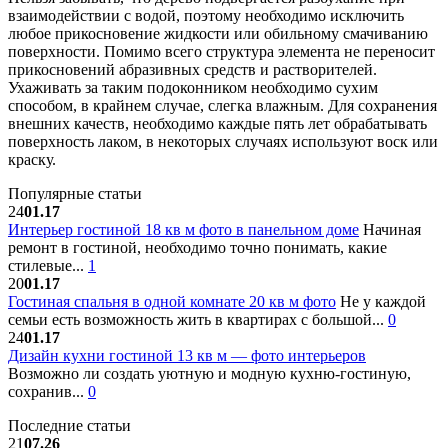
взаимодействии с водой, поэтому необходимо исключить
любое прикосновение жидкости или обильному смачиванию
поверхности. Помимо всего структура элемента не переносит
прикосновений абразивных средств и растворителей.
Ухаживать за таким подоконником необходимо сухим
способом, в крайнем случае, слегка влажным. Для сохранения
внешних качеств, необходимо каждые пять лет обрабатывать
поверхность лаком, в некоторых случаях используют воск или
краску.
Популярные статьи
24
01.17
Интерьер гостиной 18 кв м фото в панельном доме
Начиная
ремонт в гостиной, необходимо точно понимать, какие
стилевые...
1
20
01.17
Гостиная спальня в одной комнате 20 кв м фото
Не у каждой
семьи есть возможность жить в квартирах с большой...
0
24
01.17
Дизайн кухни гостиной 13 кв м — фото интерьеров
Возможно ли создать уютную и модную кухню-гостиную,
сохранив...
0
Последние статьи
21
07.26