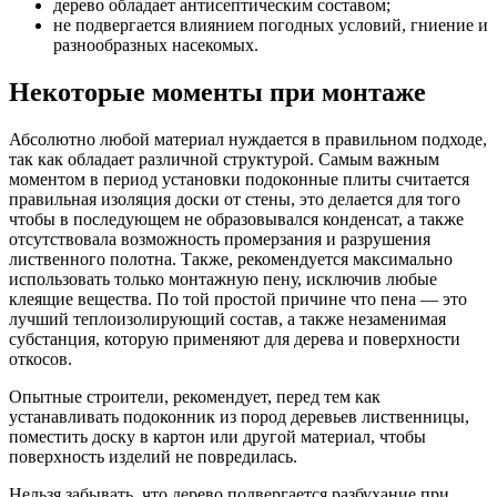
дерево обладает антисептическим составом;
не подвергается влиянием погодных условий, гниение и
разнообразных насекомых.
Некоторые моменты при монтаже
Абсолютно любой материал нуждается в правильном подходе,
так как обладает различной структурой. Самым важным
моментом в период установки подоконные плиты считается
правильная изоляция доски от стены, это делается для того
чтобы в последующем не образовывался конденсат, а также
отсутствовала возможность промерзания и разрушения
лиственного полотна. Также, рекомендуется максимально
использовать только монтажную пену, исключив любые
клеящие вещества. По той простой причине что пена — это
лучший теплоизолирующий состав, а также незаменимая
субстанция, которую применяют для дерева и поверхности
откосов.
Опытные строители, рекомендует, перед тем как
устанавливать подоконник из пород деревьев лиственницы,
поместить доску в картон или другой материал, чтобы
поверхность изделий не повредилась.
Нельзя забывать, что дерево подвергается разбухание при