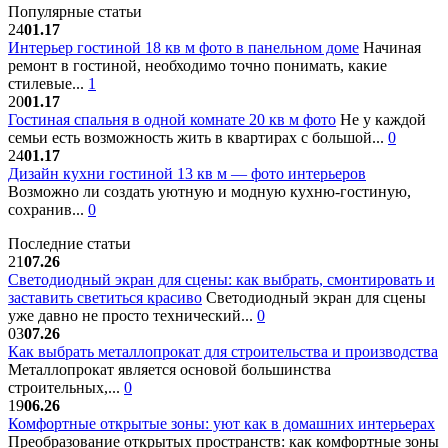
Популярные статьи
24
01.17
Интерьер гостиной 18 кв м фото в панельном доме
Начиная
ремонт в гостиной, необходимо точно понимать, какие
стилевые...
1
20
01.17
Гостиная спальня в одной комнате 20 кв м фото
Не у каждой
семьи есть возможность жить в квартирах с большой...
0
24
01.17
Дизайн кухни гостиной 13 кв м — фото интерьеров
Возможно ли создать уютную и модную кухню-гостиную,
сохранив...
0
Последние статьи
21
07.26
Светодиодный экран для сцены: как выбрать, смонтировать и
заставить светиться красиво
Светодиодный экран для сцены
уже давно не просто технический...
0
03
07.26
Как выбрать металлопрокат для строительства и производства
Металлопрокат является основой большинства
строительных,...
0
19
06.26
Комфортные открытые зоны: уют как в домашних интерьерах
Преобразование открытых пространств: как комфортные зоны