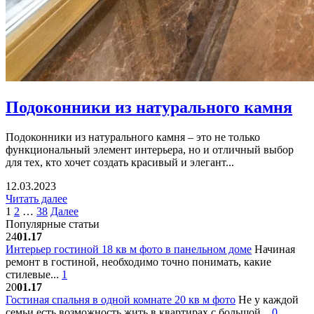
Подоконники из натурального камня
Подоконники из натурального камня – это не только
функциональный элемент интерьера, но и отличный выбор
для тех, кто хочет создать красивый и элегант...
12.03.2023
Читать далее
1
2
…
38
Далее
Популярные статьи
24
01.17
Интерьер гостиной 18 кв м фото в панельном доме
Начиная
ремонт в гостиной, необходимо точно понимать, какие
стилевые...
1
20
01.17
Гостиная спальня в одной комнате 20 кв м фото
Не у каждой
семьи есть возможность жить в квартирах с большой...
0