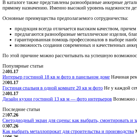
В каталоге также представлены разнообразные анкерные детал
прямому назначению. Именно высокий уровень надежности дет
Основные преимущества предполагаемого сотрудничества:
продукция всегда отличается высоким качеством, причем
предлагаются разнообразные металлические изделия, бл
гарантированная помощь профессионалов в выборе наиб
возможность создания современных и качественных анке
По этой причине можно рассчитывать на успешную возможност
Популярные статьи
24
01.17
Интерьер гостиной 18 кв м фото в панельном доме
Начиная рем
20
01.17
Гостиная спальня в одной комнате 20 кв м фото
Не у каждой сем
24
01.17
Дизайн кухни гостиной 13 кв м — фото интерьеров
Возможно л
Последние статьи
21
07.26
Светодиодный экран для сцены: как выбрать, смонтировать и з
03
07.26
Как выбрать металлопрокат для строительства и производства
М
19
06.26