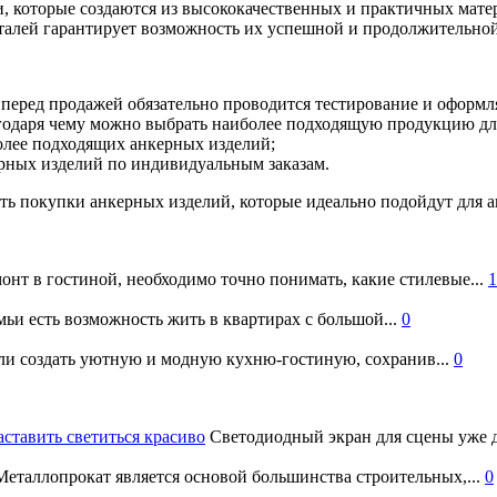
и, которые создаются из высококачественных и практичных мате
алей гарантирует возможность их успешной и продолжительной
 перед продажей обязательно проводится тестирование и оформ
агодаря чему можно выбрать наиболее подходящую продукцию для
олее подходящих анкерных изделий;
рных изделий по индивидуальным заказам.
ь покупки анкерных изделий, которые идеально подойдут для а
онт в гостиной, необходимо точно понимать, какие стилевые...
1
ьи есть возможность жить в квартирах с большой...
0
и создать уютную и модную кухню-гостиную, сохранив...
0
аставить светиться красиво
Светодиодный экран для сцены уже д
еталлопрокат является основой большинства строительных,...
0