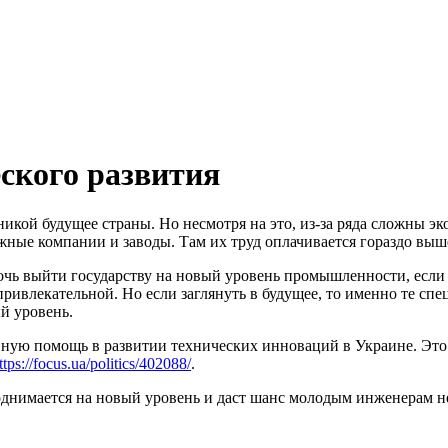
ского развития
никой будущее страны.
Но несмотря на это, из-за ряда сложны 
жные компании и заводы. Там их труд оплачивается гораздо выше
очь выйти государству на новый уровень промышленности, если 
привлекательной. Но если заглянуть в будущее, то именно те сп
й уровень.
ю помощь в развитии технических инноваций в Украине. Это по
ttps://focus.ua/politics/402088/
.
однимается на новый уровень и даст шанс молодым инженерам не