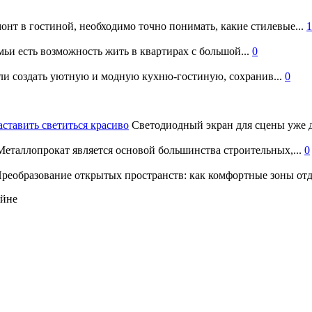
онт в гостиной, необходимо точно понимать, какие стилевые...
1
ьи есть возможность жить в квартирах с большой...
0
и создать уютную и модную кухню-гостиную, сохранив...
0
аставить светиться красиво
Светодиодный экран для сцены уже д
еталлопрокат является основой большинства строительных,...
0
реобразование открытых пространств: как комфортные зоны отд
айне