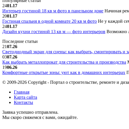
Популярные статьи
24
01.17
Интерьер гостиной 18 кв м фото в панельном доме
Начиная рем
20
01.17
Гостиная спальня в одной комнате 20 кв м фото
Не у каждой сем
24
01.17
Дизайн кухни гостиной 13 кв м — фото интерьеров
Возможно л
Последние статьи
21
07.26
Светодиодный экран для сцены: как выбрать, смонтировать и з
03
07.26
Как выбрать металлопрокат для строительства и производства
М
19
06.26
Комфортные открытые зоны: уют как в домашних интерьерах
П
© 2009-2026 Copyright - Портал о строительстве, ремонте и диз
Главная
Карта сайта
Контакты
Заявка успешно отправлена.
Мы скоро свяжемся с вами, ожидайте.