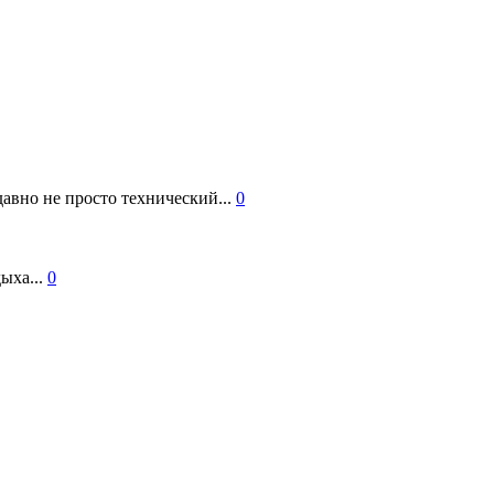
авно не просто технический...
0
ыха...
0