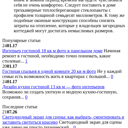
себя не очень комфортно. Следует поставить в доме
трехкамерные теплосберегающие стеклопакеты с
профилем толщиной семьдесят миллиметров. К тому же
подобные оконные конструкции способны снизить
затраты на отопление, которые у владельцев загородных
коттеджей могут достигать немыслимых размеров.
Популярные статьи
24
01.17
Интерьер гостиной 18 кв м фото в панельном доме
Начиная
ремонт в гостиной, необходимо точно понимать, какие
стилевые...
1
20
01.17
Гостиная спальня в одной комнате 20 кв м фото
Не у каждой
семьи есть возможность жить в квартирах с большой...
0
24
01.17
Дизайн кухни гостиной 13 кв м — фото интерьеров
Возможно ли создать уютную и модную кухню-гостиную,
сохранив...
0
Последние статьи
21
07.26
Светодиодный экран для сцены: как выбрать, смонтировать и
заставить светиться красиво
Светодиодный экран для сцены
уже давно не просто технический...
0