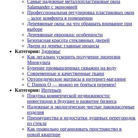
Самые надежные металлопластиковые окна
Salamander с экономией
Профессиональная регулировка пластиковых окон
– залог комфорта в помещении
Деревянные окна: на что обращать внимание при
выборе
Деревянные евроокна: особенности
Безопасная красота стеклянных дверей
Двери из дерева: главные нюансы
Категория:
Здоровье
Как легально ускорить получение лицензии
Минкульта
Бурение промышленных скважин на воду
Современные и качественные ткани
Ортопедические матрасы в интернет-магазине
С Damon Q — можно не бояться перемен!
Категория:
Интерьер
Покупка коммерческой недвижимости:
инвестиции в будущее и развитие бизнеса
Надежные и экологические чистые лакокрасочные
изделия
Преимущества и недостатки душевых перегородок
из стекла
Как правильно организовать пространство в
новой квартире