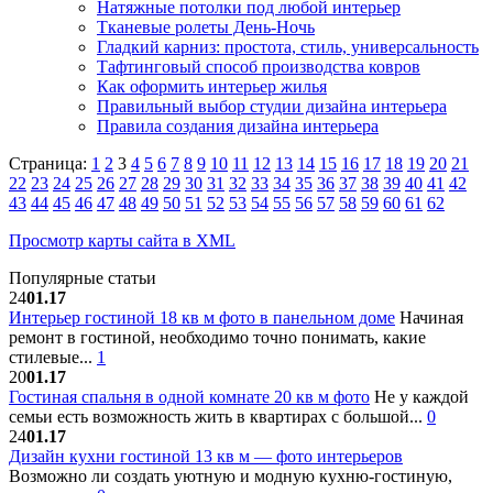
Натяжные потолки под любой интерьер
Тканевые ролеты День-Ночь
Гладкий карниз: простота, стиль, универсальность
Тафтинговый способ производства ковров
Как оформить интерьер жилья
Правильный выбор студии дизайна интерьера
Правила создания дизайна интерьера
Страница:
1
2
3
4
5
6
7
8
9
10
11
12
13
14
15
16
17
18
19
20
21
22
23
24
25
26
27
28
29
30
31
32
33
34
35
36
37
38
39
40
41
42
43
44
45
46
47
48
49
50
51
52
53
54
55
56
57
58
59
60
61
62
Просмотр карты сайта в XML
Популярные статьи
24
01.17
Интерьер гостиной 18 кв м фото в панельном доме
Начиная
ремонт в гостиной, необходимо точно понимать, какие
стилевые...
1
20
01.17
Гостиная спальня в одной комнате 20 кв м фото
Не у каждой
семьи есть возможность жить в квартирах с большой...
0
24
01.17
Дизайн кухни гостиной 13 кв м — фото интерьеров
Возможно ли создать уютную и модную кухню-гостиную,