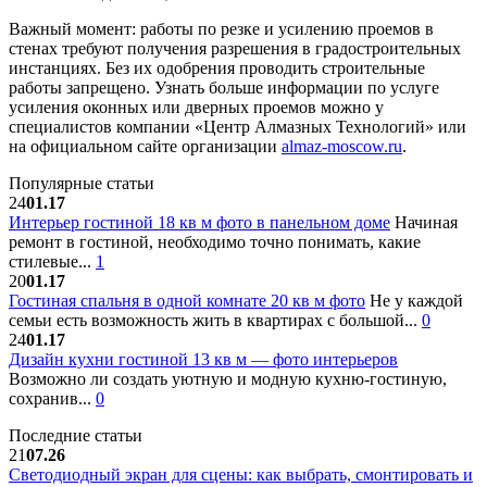
Важный момент: работы по резке и усилению проемов в
стенах требуют получения разрешения в градостроительных
инстанциях. Без их одобрения проводить строительные
работы запрещено. Узнать больше информации по услуге
усиления оконных или дверных проемов можно у
специалистов компании «Центр Алмазных Технологий» или
на официальном сайте организации
almaz-moscow.ru
.
Популярные статьи
24
01.17
Интерьер гостиной 18 кв м фото в панельном доме
Начиная
ремонт в гостиной, необходимо точно понимать, какие
стилевые...
1
20
01.17
Гостиная спальня в одной комнате 20 кв м фото
Не у каждой
семьи есть возможность жить в квартирах с большой...
0
24
01.17
Дизайн кухни гостиной 13 кв м — фото интерьеров
Возможно ли создать уютную и модную кухню-гостиную,
сохранив...
0
Последние статьи
21
07.26
Светодиодный экран для сцены: как выбрать, смонтировать и