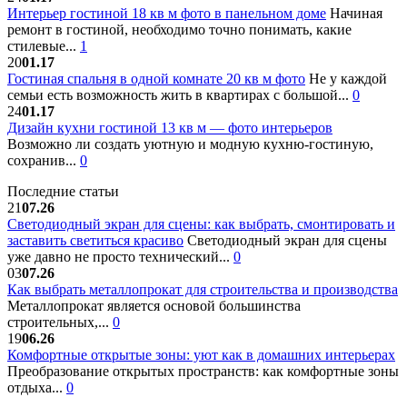
Интерьер гостиной 18 кв м фото в панельном доме
Начиная
ремонт в гостиной, необходимо точно понимать, какие
стилевые...
1
20
01.17
Гостиная спальня в одной комнате 20 кв м фото
Не у каждой
семьи есть возможность жить в квартирах с большой...
0
24
01.17
Дизайн кухни гостиной 13 кв м — фото интерьеров
Возможно ли создать уютную и модную кухню-гостиную,
сохранив...
0
Последние статьи
21
07.26
Светодиодный экран для сцены: как выбрать, смонтировать и
заставить светиться красиво
Светодиодный экран для сцены
уже давно не просто технический...
0
03
07.26
Как выбрать металлопрокат для строительства и производства
Металлопрокат является основой большинства
строительных,...
0
19
06.26
Комфортные открытые зоны: уют как в домашних интерьерах
Преобразование открытых пространств: как комфортные зоны
отдыха...
0