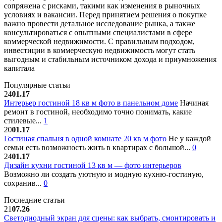
сопряжена с рисками, такими как изменения в рыночных
условиях и вакансии. Перед принятием решения о покупке
важно провести детальное исследование рынка, а также
консультироваться с опытными специалистами в сфере
коммерческой недвижимости. С правильным подходом,
инвестиции в коммерческую недвижимость могут стать
выгодным и стабильным источником дохода и приумножения
капитала
Популярные статьи
24
01.17
Интерьер гостиной 18 кв м фото в панельном доме
Начиная
ремонт в гостиной, необходимо точно понимать, какие
стилевые...
1
20
01.17
Гостиная спальня в одной комнате 20 кв м фото
Не у каждой
семьи есть возможность жить в квартирах с большой...
0
24
01.17
Дизайн кухни гостиной 13 кв м — фото интерьеров
Возможно ли создать уютную и модную кухню-гостиную,
сохранив...
0
Последние статьи
21
07.26
Светодиодный экран для сцены: как выбрать, смонтировать и