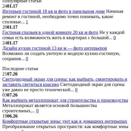
Популярные статьи
24
01.17
Интерьер гостиной 18 кв м фото в панельном доме
Начиная
ремонт в гостиной, необходимо точно понимать, какие
стилевые...
1
20
01.17
Гостиная спальня в одной комнате 20 кв м фото
Не у каждой
семьи есть возможность жить в квартирах с большой...
0
24
01.17
Дизайн кухни гостиной 13 кв м — фото интерьеров
Возможно ли создать уютную и модную кухню-гостиную,
сохранив...
0
Последние статьи
21
07.26
Светодиодный экран для сцены: как выбрать, смонтировать и
заставить светиться красиво
Светодиодный экран для сцены
уже давно не просто технический...
0
03
07.26
Как выбрать металлопрокат для строительства и производства
Металлопрокат является основой большинства
строительных,...
0
19
06.26
Комфортные открытые зоны: уют как в домашних интерьерах
Преобразование открытых пространств: как комфортные зоны