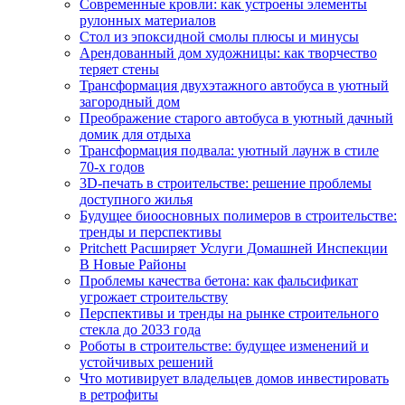
Современные кровли: как устроены элементы
рулонных материалов
Стол из эпоксидной смолы плюсы и минусы
Арендованный дом художницы: как творчество
теряет стены
Трансформация двухэтажного автобуса в уютный
загородный дом
Преображение старого автобуса в уютный дачный
домик для отдыха
Трансформация подвала: уютный лаунж в стиле
70-х годов
3D-печать в строительстве: решение проблемы
доступного жилья
Будущее биоосновных полимеров в строительстве:
тренды и перспективы
Pritchett Расширяет Услуги Домашней Инспекции
В Новые Районы
Проблемы качества бетона: как фальсификат
угрожает строительству
Перспективы и тренды на рынке строительного
стекла до 2033 года
Роботы в строительстве: будущее изменений и
устойчивых решений
Что мотивирует владельцев домов инвестировать
в ретрофиты