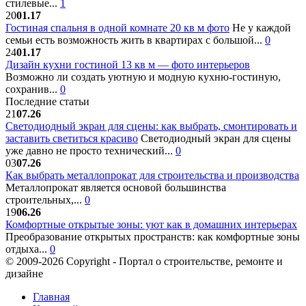
стилевые...
1
20
01.17
Гостиная спальня в одной комнате 20 кв м фото
Не у каждой
семьи есть возможность жить в квартирах с большой...
0
24
01.17
Дизайн кухни гостиной 13 кв м — фото интерьеров
Возможно ли создать уютную и модную кухню-гостиную,
сохранив...
0
Последние статьи
21
07.26
Светодиодный экран для сцены: как выбрать, смонтировать и
заставить светиться красиво
Светодиодный экран для сцены
уже давно не просто технический...
0
03
07.26
Как выбрать металлопрокат для строительства и производства
Металлопрокат является основой большинства
строительных,...
0
19
06.26
Комфортные открытые зоны: уют как в домашних интерьерах
Преобразование открытых пространств: как комфортные зоны
отдыха...
0
© 2009-2026 Copyright - Портал о строительстве, ремонте и
дизайне
Главная