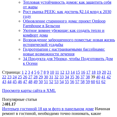
Тепловая устойчивость домов: как защитить себя
от жары
Рост рынка PEEK: как достичь $2.14 млрд к 2030
году
Обновление старинного дома: проект Omloop
Farmhouse в Бельгии
Уютное зимнее убежище: как создать тепло и
комфорт дома
Возрождение заброшенного поместья: новая жизнь
исторической усадьбы
Гидротерапия с настраиваемыми бассейнами:
новые возможности лечения
34 Продукта для Уборки, чтобы Подготовить Дом
к Осени
Страница:
1
2
3
4
5
6
7
8
9
10
11
12
13
14
15
16
17
18
19
20
21
22
23
24
25
26
27
28
29
30
31
32
33
34
35
36
37
38
39
40
41
42
43
44
45
46
47
48
49
50
51
52
53
54
55
56
57
58
59
60
61
62
Просмотр карты сайта в XML
Популярные статьи
24
01.17
Интерьер гостиной 18 кв м фото в панельном доме
Начиная
ремонт в гостиной, необходимо точно понимать, какие