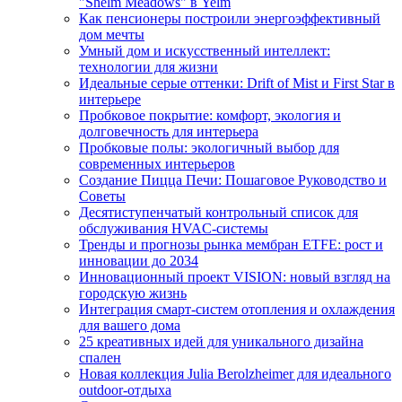
"Shelm Meadows" в Yelm
Как пенсионеры построили энергоэффективный
дом мечты
Умный дом и искусственный интеллект:
технологии для жизни
Идеальные серые оттенки: Drift of Mist и First Star в
интерьере
Пробковое покрытие: комфорт, экология и
долговечность для интерьера
Пробковые полы: экологичный выбор для
современных интерьеров
Создание Пицца Печи: Пошаговое Руководство и
Советы
Десятиступенчатый контрольный список для
обслуживания HVAC-системы
Тренды и прогнозы рынка мембран ETFE: рост и
инновации до 2034
Инновационный проект VISION: новый взгляд на
городскую жизнь
Интеграция смарт-систем отопления и охлаждения
для вашего дома
25 креативных идей для уникального дизайна
спален
Новая коллекция Julia Berolzheimer для идеального
outdoor-отдыха