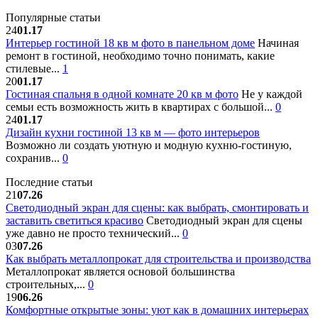
Популярные статьи
24
01.17
Интерьер гостиной 18 кв м фото в панельном доме
Начиная
ремонт в гостиной, необходимо точно понимать, какие
стилевые...
1
20
01.17
Гостиная спальня в одной комнате 20 кв м фото
Не у каждой
семьи есть возможность жить в квартирах с большой...
0
24
01.17
Дизайн кухни гостиной 13 кв м — фото интерьеров
Возможно ли создать уютную и модную кухню-гостиную,
сохранив...
0
Последние статьи
21
07.26
Светодиодный экран для сцены: как выбрать, смонтировать и
заставить светиться красиво
Светодиодный экран для сцены
уже давно не просто технический...
0
03
07.26
Как выбрать металлопрокат для строительства и производства
Металлопрокат является основой большинства
строительных,...
0
19
06.26
Комфортные открытые зоны: уют как в домашних интерьерах