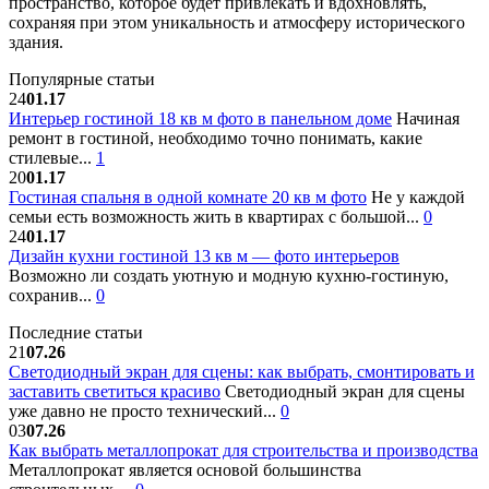
пространство, которое будет привлекать и вдохновлять,
сохраняя при этом уникальность и атмосферу исторического
здания.
Популярные статьи
24
01.17
Интерьер гостиной 18 кв м фото в панельном доме
Начиная
ремонт в гостиной, необходимо точно понимать, какие
стилевые...
1
20
01.17
Гостиная спальня в одной комнате 20 кв м фото
Не у каждой
семьи есть возможность жить в квартирах с большой...
0
24
01.17
Дизайн кухни гостиной 13 кв м — фото интерьеров
Возможно ли создать уютную и модную кухню-гостиную,
сохранив...
0
Последние статьи
21
07.26
Светодиодный экран для сцены: как выбрать, смонтировать и
заставить светиться красиво
Светодиодный экран для сцены
уже давно не просто технический...
0
03
07.26
Как выбрать металлопрокат для строительства и производства
Металлопрокат является основой большинства