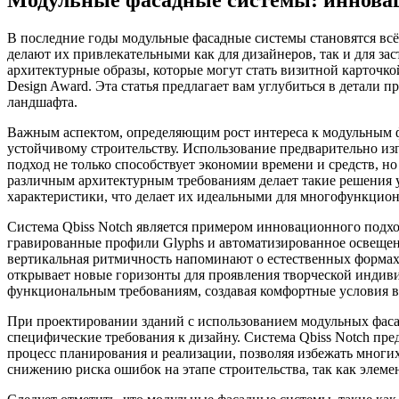
В последние годы модульные фасадные системы становятся всё
делают их привлекательными как для дизайнеров, так и для за
архитектурные образы, которые могут стать визитной карточк
Design Award. Эта статья предлагает вам углубиться в детали
ландшафта.
Важным аспектом, определяющим рост интереса к модульным фа
устойчивому строительству. Использование предварительно изг
подход не только способствует экономии времени и средств, н
различным архитектурным требованиям делает такие решения у
характеристики, что делает их идеальными для многофункцио
Система Qbiss Notch является примером инновационного подх
гравированные профили Glyphs и автоматизированное освещени
вертикальная ритмичность напоминают о естественных формах,
открывает новые горизонты для проявления творческой индивид
функциональным требованиям, создавая комфортные условия 
При проектировании зданий с использованием модульных фаса
специфические требования к дизайну. Система Qbiss Notch пре
процесс планирования и реализации, позволяя избежать многи
снижению риска ошибок на этапе строительства, так как элеме