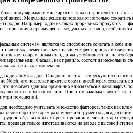
 более популярными в мире архитектуры и строительства. Их эф
стройщиков. Модульные решения позволяют не только сократить в
ой городов. Например, один из таких прорывных продуктов — фа
 проектирования и преимущества модульных фасадов, особенност
садным системам, является их способность сочетать в себе ин
отовленных элементов значительно ускоряет процесс возведения
о и отвечает современным стандартам устойчивости и энергосбер
ниверсальными. Фасады, как правило, состоят из нескольких с
нальных и жилых комплексов.
ода к дизайну фасадов. Она дополняет классическую технологи
е Notch, что позволяет архитекторам и дизайнерам создавать 
 что помогает зданиям органично вписываться в ландшафт. Спо
уальности в проектировании. При этом важным является то, что 
внутри помещений.
дов необходимо учитывать множество факторов, таких как клим
доставляет архитекторам различные инструменты для адаптации 
х трудностей, связанных с проектированием сложных архитектур
нты предварительно изготавливаются на заводе с высокой степе