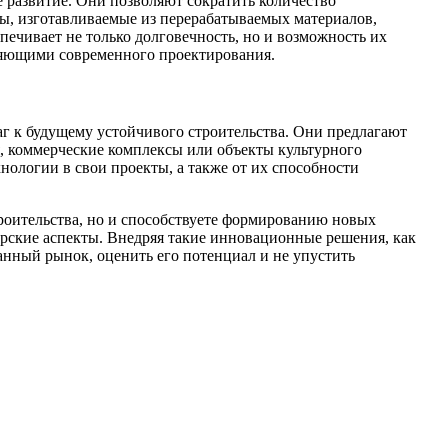
е развитие. Они позволяют сократить количество
ты, изготавливаемые из перерабатываемых материалов,
ечивает не только долговечность, но и возможность их
вляющими современного проектирования.
аг к будущему устойчивого строительства. Они предлагают
я, коммерческие комплексы или объекты культурного
хнологии в свои проекты, а также от их способности
роительства, но и способствуете формированию новых
ерские аспекты. Внедряя такие инновационные решения, как
анный рынок, оценить его потенциал и не упустить