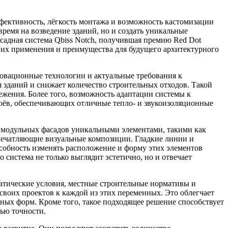
фективность, лёгкость монтажа и возможность кастомизации
ремя на возведение зданий, но и создать уникальные
садная система Qbiss Notch, получившая премию Red Dot
и их применения и преимущества для будущего архитектурного
новационные технологии и актуальные требования к
 зданий и снижает количество строительных отходов. Такой
ежения. Более того, возможность адаптации системы к
лоёв, обеспечивающих отличные тепло- и звукоизоляционные
ю модульных фасадов уникальными элементами, такими как
впечатляющие визуальные композиции. Гладкие линии и
собность изменять расположение и форму этих элементов
система не только выглядит эстетично, но и отвечает
атические условия, местные строительные нормативы и
своих проектов к каждой из этих переменных. Это облегчает
ных форм. Кроме того, такое подходящее решение способствует
нью точности.