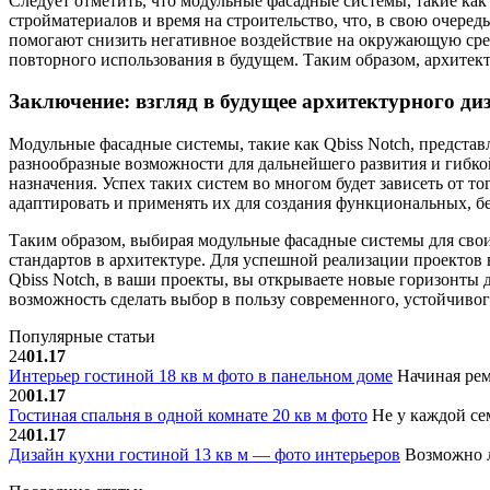
Следует отметить, что модульные фасадные системы, такие как
стройматериалов и время на строительство, что, в свою очере
помогают снизить негативное воздействие на окружающую сред
повторного использования в будущем. Таким образом, архите
Заключение: взгляд в будущее архитектурного ди
Модульные фасадные системы, такие как Qbiss Notch, предста
разнообразные возможности для дальнейшего развития и гибко
назначения. Успех таких систем во многом будет зависеть от т
адаптировать и применять их для создания функциональных, б
Таким образом, выбирая модульные фасадные системы для свои
стандартов в архитектуре. Для успешной реализации проектов 
Qbiss Notch, в ваши проекты, вы открываете новые горизонты 
возможность сделать выбор в пользу современного, устойчивог
Популярные статьи
24
01.17
Интерьер гостиной 18 кв м фото в панельном доме
Начиная рем
20
01.17
Гостиная спальня в одной комнате 20 кв м фото
Не у каждой сем
24
01.17
Дизайн кухни гостиной 13 кв м — фото интерьеров
Возможно л