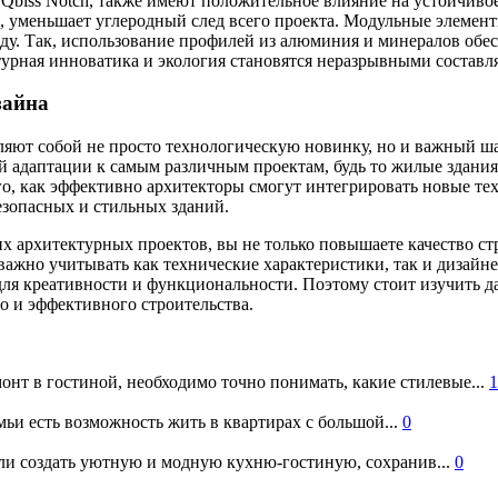
 Qbiss Notch, также имеют положительное влияние на устойчиво
дь, уменьшает углеродный след всего проекта. Модульные элемен
у. Так, использование профилей из алюминия и минералов обесп
ктурная инноватика и экология становятся неразрывными соста
зайна
вляют собой не просто технологическую новинку, но и важный ш
й адаптации к самым различным проектам, будь то жилые здани
ого, как эффективно архитекторы смогут интегрировать новые те
езопасных и стильных зданий.
х архитектурных проектов, вы не только повышаете качество ст
важно учитывать как технические характеристики, так и дизайн
для креативности и функциональности. Поэтому стоит изучить д
о и эффективного строительства.
онт в гостиной, необходимо точно понимать, какие стилевые...
1
ьи есть возможность жить в квартирах с большой...
0
и создать уютную и модную кухню-гостиную, сохранив...
0