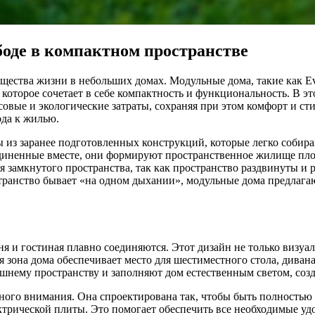
оде в компактном пространстве
ества жизни в небольших домах. Модульные дома, такие как Eve
оторое сочетает в себе компактность и функциональность. В эт
совые и экологические затраты, сохраняя при этом комфорт и сти
да к жилью.
ны из заранее подготовленных конструкций, которые легко собираю
оединенные вместе, они формируют пространственное жилище пл
 замкнутого пространства, так как пространство раздвинуты и
транство бывает «на одном дыхании», модульные дома предлагаю
ня и гостиная плавно соединяются. Этот дизайн не только визуал
я зона дома обеспечивает место для шестиместного стола, диван
шнему пространству и заполняют дом естественным светом, соз
ного внимания. Она спроектирована так, чтобы быть полность
ктрической плиты. Это помогает обеспечить все необходимые у