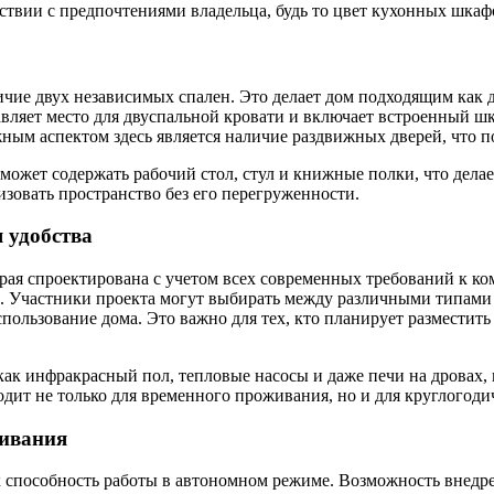
тствии с предпочтениями владельца, будь то цвет кухонных шкаф
чие двух независимых спален. Это делает дом подходящим как д
авляет место для двуспальной кровати и включает встроенный ш
жным аспектом здесь является наличие раздвижных дверей, что п
ожет содержать рабочий стол, стул и книжные полки, что делае
низовать пространство без его перегруженности.
 удобства
орая спроектирована с учетом всех современных требований к к
Участники проекта могут выбирать между различными типами т
пользование дома. Это важно для тех, кто планирует разместит
 как инфракрасный пол, тепловые насосы и даже печи на дровах
одит не только для временного проживания, но и для круглогоди
живания
 способность работы в автономном режиме. Возможность внедре