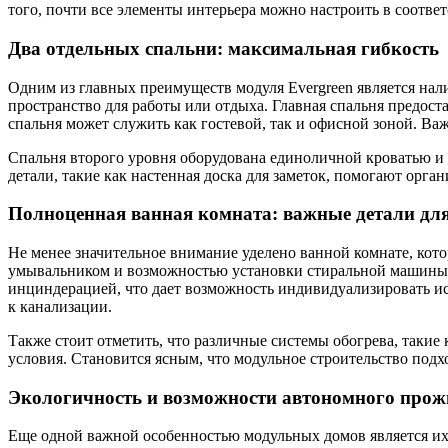
того, почти все элементы интерьера можно настроить в соотве
Два отдельных спальни: максимальная гибкость
Одним из главных преимуществ модуля Evergreen является нали
пространство для работы или отдыха. Главная спальня предост
спальня может служить как гостевой, так и офисной зоной. Ва
Спальня второго уровня оборудована единоличной кроватью и м
детали, такие как настенная доска для заметок, помогают орга
Полноценная ванная комната: важные детали для
Не менее значительное внимание уделено ванной комнате, кот
умывальником и возможностью установки стиральной машины. 
инциндерацией, что дает возможность индивидуализировать ис
к канализации.
Также стоит отметить, что различные системы обогрева, такие
условия. Становится ясным, что модульное строительство подх
Экологичность и возможности автономного про
Еще одной важной особенностью модульных домов является их