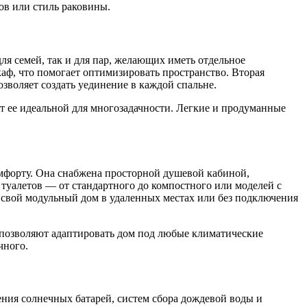
ов или стиль раковины.
ля семей, так и для пар, желающих иметь отдельное
каф, что помогает оптимизировать пространство. Вторая
озволяет создать уединение в каждой спальне.
т ее идеальной для многозадачности. Легкие и продуманные
омфорту. Она снабжена просторной душевой кабиной,
уалетов — от стандартного до компостного или моделей с
ь свой модульный дом в удаленных местах или без подключения
, позволяют адаптировать дом под любые климатические
чного.
ния солнечных батарей, систем сбора дождевой воды и