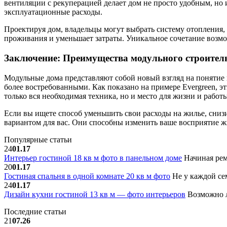
вентиляции с рекуперацией делает дом не просто удобным, но 
эксплуатационные расходы.
Проектируя дом, владельцы могут выбрать систему отопления,
проживания и уменьшает затраты. Уникальное сочетание возмо
Заключение: Преимущества модульного строител
Модульные дома представляют собой новый взгляд на понятие 
более востребованными. Как показано на примере Evergreen, 
только вся необходимая техника, но и место для жизни и работы
Если вы ищете способ уменьшить свои расходы на жилье, снизи
вариантом для вас. Они способны изменить ваше восприятие ж
Популярные статьи
24
01.17
Интерьер гостиной 18 кв м фото в панельном доме
Начиная рем
20
01.17
Гостиная спальня в одной комнате 20 кв м фото
Не у каждой сем
24
01.17
Дизайн кухни гостиной 13 кв м — фото интерьеров
Возможно л
Последние статьи
21
07.26