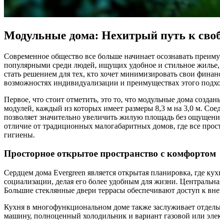
Модульные дома: Нехитрый путь к своб
Современное общество все больше начинает осознавать преимущ
популярными среди людей, ищущих удобное и стильное жилье, к
стать решением для тех, кто хочет минимизировать свои финан
возможностях индивидуализации и преимуществах этого подхо
Первое, что стоит отметить, это то, что модульные дома созда
модулей, каждый из которых имеет размеры 8,3 м на 3,0 м. С
позволяет значительно увеличить жилую площадь без ощущения
отличие от традиционных малогабаритных домов, где все прос
гигиены.
Просторное открытое пространство с комфортом
Сердцем дома Evergreen является открытая планировка, где кух
социализации, делая его более удобным для жизни. Центральна
Большие стеклянные двери террасы обеспечивают доступ к вне
Кухня в многофункциональном доме также заслуживает отдель
машину, полноценный холодильник и вариант газовой или эле