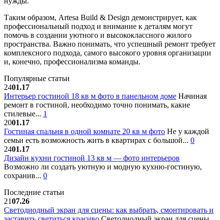
нужды.
Таким образом, Artesa Build & Design демонстрирует, как
профессиональный подход и внимание к деталям могут
помочь в создании уютного и высококлассного жилого
пространства. Важно понимать, что успешный ремонт требует
комплексного подхода, самого высокого уровня организации
и, конечно, профессионализма команды.
Популярные статьи
24
01.17
Интерьер гостиной 18 кв м фото в панельном доме
Начиная
ремонт в гостиной, необходимо точно понимать, какие
стилевые...
1
20
01.17
Гостиная спальня в одной комнате 20 кв м фото
Не у каждой
семьи есть возможность жить в квартирах с большой...
0
24
01.17
Дизайн кухни гостиной 13 кв м — фото интерьеров
Возможно ли создать уютную и модную кухню-гостиную,
сохранив...
0
Последние статьи
21
07.26
Светодиодный экран для сцены: как выбрать, смонтировать и
заставить светиться красиво
Светодиодный экран для сцены