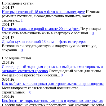
Популярные статьи
24
01.17
Интерьер гостиной 18 кв м фото в панельном доме
Начиная
ремонт в гостиной, необходимо точно понимать, какие
стилевые...
1
20
01.17
Гостиная спальня в одной комнате 20 кв м фото
Не у каждой
семьи есть возможность жить в квартирах с большой...
0
24
01.17
Дизайн кухни гостиной 13 кв м — фото интерьеров
Возможно ли создать уютную и модную кухню-гостиную,
сохранив...
0
Последние статьи
21
07.26
Светодиодный экран для сцены: как выбрать, смонтировать и
заставить светиться красиво
Светодиодный экран для сцены
уже давно не просто технический...
0
03
07.26
Как выбрать металлопрокат для строительства и производства
Металлопрокат является основой большинства
строительных,...
0
19
06.26
Комфортные открытые зоны: уют как в домашних интерьерах
Преобразование открытых пространств: как комфортные зоны