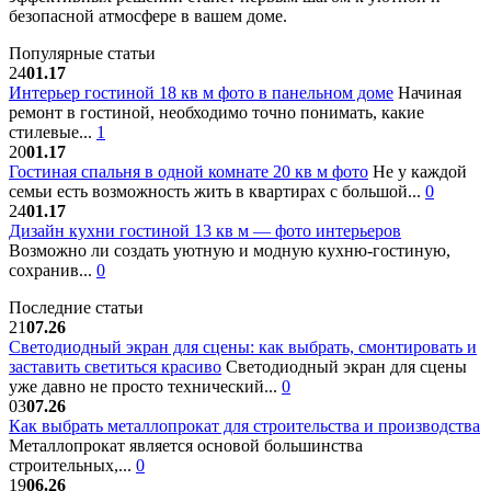
безопасной атмосфере в вашем доме.
Популярные статьи
24
01.17
Интерьер гостиной 18 кв м фото в панельном доме
Начиная
ремонт в гостиной, необходимо точно понимать, какие
стилевые...
1
20
01.17
Гостиная спальня в одной комнате 20 кв м фото
Не у каждой
семьи есть возможность жить в квартирах с большой...
0
24
01.17
Дизайн кухни гостиной 13 кв м — фото интерьеров
Возможно ли создать уютную и модную кухню-гостиную,
сохранив...
0
Последние статьи
21
07.26
Светодиодный экран для сцены: как выбрать, смонтировать и
заставить светиться красиво
Светодиодный экран для сцены
уже давно не просто технический...
0
03
07.26
Как выбрать металлопрокат для строительства и производства
Металлопрокат является основой большинства
строительных,...
0
19
06.26