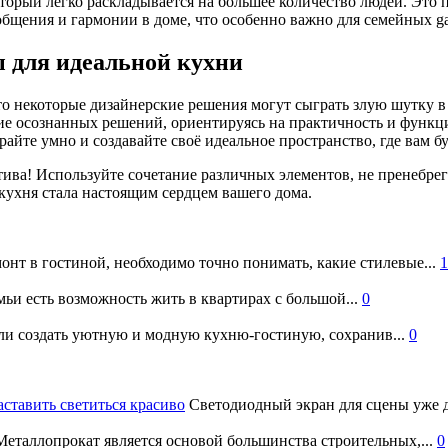
который легко раскладывается на большее количество людей. Это 
бщения и гармонии в доме, что особенно важно для семейных gat
 для идеальной кухни
о некоторые дизайнерские решения могут сыграть злую шутку в
тие осознанных решений, ориентируясь на практичность и функц
райте умно и создавайте своё идеальное пространство, где вам б
тива! Используйте сочетание различных элементов, не пренебрег
кухня стала настоящим сердцем вашего дома.
онт в гостиной, необходимо точно понимать, какие стилевые...
1
ьи есть возможность жить в квартирах с большой...
0
и создать уютную и модную кухню-гостиную, сохранив...
0
аставить светиться красиво
Светодиодный экран для сцены уже д
еталлопрокат является основой большинства строительных,...
0