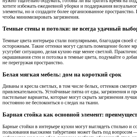
нужно тщательно обдумать, готовы ли вы тратить время на по
хотите избежать ежедневной уборки и поддержания визуального
элементы, но и создадите более организованное пространство.
чтобы минимизировать загрязнения.
Темные стены и потолки: не всегда удачный выбо
Темные цвета интерьера стали популярными, благодаря своей с
осторожным. Такие оттенки могут сделать помещение более мр
усугубят ситуацию, делая кухню еще менее светлой. Практично
окрашивания стен и потолка в темные цвета, подумайте о доба
не перегружая пространство.
Белая мягкая мебель: дом на короткий срок
Диваны и кресла светлых, в том числе белых, оттенков смотрят
привлекательность. Устойчивые пятна от еды, загрязнения и 
пастельные варианты, которые могут скрыть загрязнения лучш
постоянно не беспокоиться о следах на ткани.
Барная стойка как основной элемент: преимущест
Барные стойки в интерьере кухни могут выглядеть стильно и с
пользования высокими табуретами может быть под вопросом — м