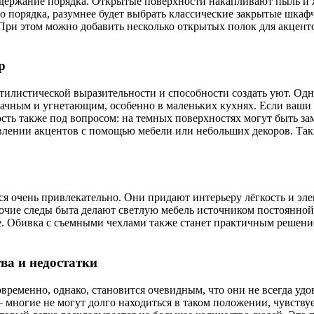
ддержание порядка. Открытые поверхности накапливают пыль и ж
 порядка, разумнее будет выбрать классические закрытые шкафч
 При этом можно добавить несколько открытых полок для акцент
р
тилистической выразительности и способности создать уют. Одн
ачным и угнетающим, особенно в маленьких кухнях. Если ваши 
сть также под вопросом: на темных поверхностях могут быть зам
влении акцентов с помощью мебели или небольших декоров. Таки
ся очень привлекательно. Они придают интерьеру лёгкость и эле
прочие следы быта делают светлую мебель источником постоянно
е. Обивка с съемными чехлами также станет практичным решение
ва и недостатки
овременно, однако, становится очевидным, что они не всегда уд
ногие не могут долго находиться в таком положении, чувствует 