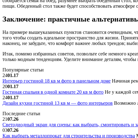
собирается семья на обед, разумнее выбрать обеденный стол, 
пищи. Обеденный стол также будет способствовать атмосфере о
Заключение: практичные альтернативы
На примере вышеуказанных пунктов становится очевидным, чт
того чтобы создать идеальное пространство для жизни. Приня
наконец, не забудьте, что комфорт важнее любых трендов; выби
Итак, помимо избранных советов, позвольте себе немного креа
только модным тенденциям. Уделите внимание деталям, чтобы 
Популярные статьи
24
01.17
Интерьер гостиной 18 кв м фото в панельном доме
Начиная рем
20
01.17
Гостиная спальня в одной комнате 20 кв м фото
Не у каждой сем
24
01.17
Дизайн кухни гостиной 13 кв м — фото интерьеров
Возможно л
Последние статьи
21
07.26
Светодиодный экран для сцены: как выбрать, смонтировать и з
03
07.26
Как выбрать металлопрокат для строительства и производства
М