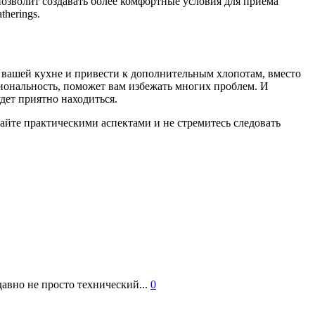
позволит создавать более комфортные условия для приема
herings.
 вашей кухне и привести к дополнительным хлопотам, вместо
иональность, поможет вам избежать многих проблем. И
удет приятно находиться.
айте практическими аспектами и не стремитесь следовать
авно не просто технический...
0