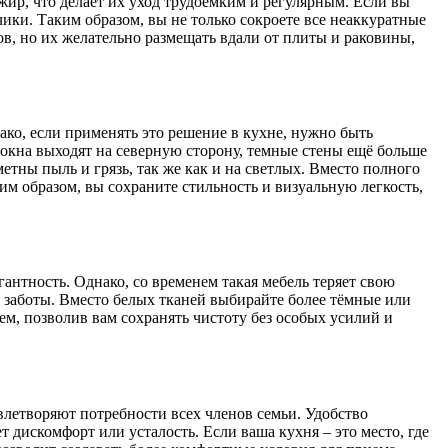
ир, что делает их уход трудоемким и регулярным. Если вы
ики. Таким образом, вы не только сокроете все неаккуратные
ов, но их желательно размещать вдали от плиты и раковины,
ако, если применять это решение в кухне, нужно быть
окна выходят на северную сторону, темные стены ещё больше
етны пыль и грязь, так же как и на светлых. Вместо полного
м образом, вы сохраните стильность и визуальную легкость,
гантность. Однако, со временем такая мебель теряет свою
й заботы. Вместо белых тканей выбирайте более тёмные или
м, позволив вам сохранять чистоту без особых усилий и
овлетворяют потребности всех членов семьи. Удобство
дискомфорт или усталость. Если ваша кухня – это место, где