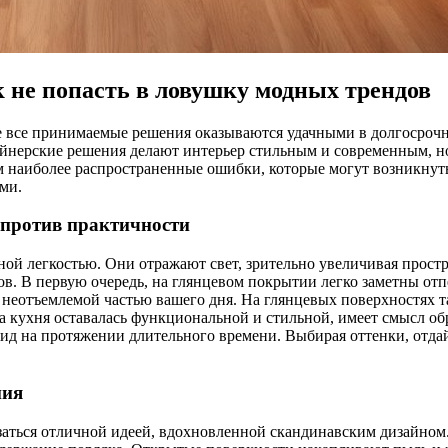
 не попасть в ловушку модных трендов
не все принимаемые решения оказываются удачными в долгосрочн
айнерские решения делают интерьер стильным и современным, но
ем наиболее распространенные ошибки, которые могут возникну
ми.
 против практичности
ой легкостью. Они отражают свет, зрительно увеличивая простр
в. В первую очередь, на глянцевом покрытии легко заметны отп
т неотъемлемой частью вашего дня. На глянцевых поверхностях 
аша кухня оставалась функциональной и стильной, имеет смысл 
вид на протяжении длительного времени. Выбирая оттенки, отда
ния
аться отличной идеей, вдохновленной скандинавским дизайном. 