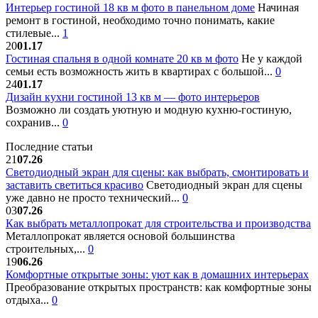
Интерьер гостиной 18 кв м фото в панельном доме
Начиная
ремонт в гостиной, необходимо точно понимать, какие
стилевые...
1
20
01.17
Гостиная спальня в одной комнате 20 кв м фото
Не у каждой
семьи есть возможность жить в квартирах с большой...
0
24
01.17
Дизайн кухни гостиной 13 кв м — фото интерьеров
Возможно ли создать уютную и модную кухню-гостиную,
сохранив...
0
Последние статьи
21
07.26
Светодиодный экран для сцены: как выбрать, смонтировать и
заставить светиться красиво
Светодиодный экран для сцены
уже давно не просто технический...
0
03
07.26
Как выбрать металлопрокат для строительства и производства
Металлопрокат является основой большинства
строительных,...
0
19
06.26
Комфортные открытые зоны: уют как в домашних интерьерах
Преобразование открытых пространств: как комфортные зоны
отдыха...
0