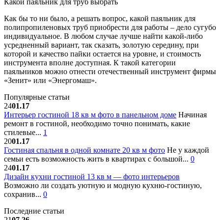
Какой паяльник для труб выбрать
Как бы то ни было, а решать вопрос, какой паяльник для
полипропиленовых труб приобрести для работы – дело сугубо
индивидуальное. В любом случае лучше найти какой-либо
усредненный вариант, так сказать, золотую середину, при
которой и качество пайки остается на уровне, и стоимость
инструмента вполне доступная. К такой категории
паяльников можно отнести отечественный инструмент фирмы
«Зенит» или «Энергомаш».
Популярные статьи
24
01.17
Интерьер гостиной 18 кв м фото в панельном доме
Начиная
ремонт в гостиной, необходимо точно понимать, какие
стилевые...
1
20
01.17
Гостиная спальня в одной комнате 20 кв м фото
Не у каждой
семьи есть возможность жить в квартирах с большой...
0
24
01.17
Дизайн кухни гостиной 13 кв м — фото интерьеров
Возможно ли создать уютную и модную кухню-гостиную,
сохранив...
0
Последние статьи
21
07.26