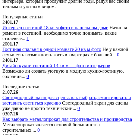
интерьера, который прослужит долгие годы, радуя вас своим
теплым и уютным видом.
Популярные статьи
24
01.17
Интерьер гостиной 18 кв м фото в панельном доме
Начиная
ремонт в гостиной, необходимо точно понимать, какие
стилевые...
1
20
01.17
Гостиная спальня в одной комнате 20 кв м фото
Не у каждой
семьи есть возможность жить в квартирах с большой...
0
24
01.17
Дизайн кухни гостиной 13 кв м — фото интерьеров
Возможно ли создать уютную и модную кухню-гостиную,
сохранив...
0
Последние статьи
21
07.26
Светодиодный экран для сцены: как выбрать, смонтировать и
заставить светиться красиво
Светодиодный экран для сцены
уже давно не просто технический...
0
03
07.26
Как выбрать металлопрокат для строительства и производства
Металлопрокат является основой большинства
строительных,...
0