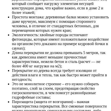
который сообщает нагрузку элементам несущей
конструкции дома, что крайне важно, если в доме 2 и
более этажей;
Простота монтажа: деревянные балки можно установить
даже вручную, максимум с помощью стороннего
человека, в отличие от стандартных бетонных, для
перемещения которых нужен кран;
Экологичность: хвойные породы истончают
фитонциды, которые имеют положительное воздействие
на организм (что доказано на примере кедровой бочки в
саунах);
Длина перекрытия не должна превышать 5 метров, так
как древесина имеет меньшие прочностные
характеристики, нежели бетон и сталь (расчет — не
более 400 кг нагрузки на м2);
Перекрытие из дерева всегда требует изоляции от
действия влаги и тепла, так как быстро может прийти в
негодность;
Это не монолитное строение – его нужно собирать
поэтапно, слой за слоем, предотвращая свойство
гигроскопичности, в чем помогут разнообразные
гидрофобные составы;
Пирозащита (защита от возгорания) – важная
характеристика перекрытия. Все смежные поверхности
нужно пропитывать специальными составами, либо