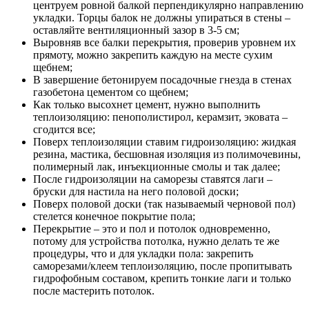
центруем ровной балкой перпендикулярно направлению
укладки. Торцы балок не должны упираться в стены –
оставляйте вентиляционный зазор в 3-5 см;
Выровняв все балки перекрытия, проверив уровнем их
прямоту, можно закрепить каждую на месте сухим
щебнем;
В завершение бетонируем посадочные гнезда в стенах
газобетона цементом со щебнем;
Как только высохнет цемент, нужно выполнить
теплоизоляцию: пенополистирол, керамзит, эковата –
сгодится все;
Поверх теплоизоляции ставим гидроизоляцию: жидкая
резина, мастика, бесшовная изоляция из полимочевины,
полимерный лак, инъекционные смолы и так далее;
После гидроизоляции на саморезы ставятся лаги –
бруски для настила на него половой доски;
Поверх половой доски (так называемый черновой пол)
стелется конечное покрытие пола;
Перекрытие – это и пол и потолок одновременно,
потому для устройства потолка, нужно делать те же
процедуры, что и для укладки пола: закрепить
саморезами/клеем теплоизоляцию, после пропитывать
гидрофобным составом, крепить тонкие лаги и только
после мастерить потолок.