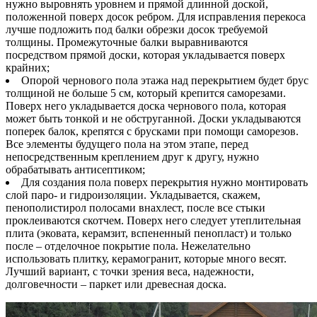
нужно выровнять уровнем и прямой длинной доской,
положенной поверх досок ребром. Для исправления перекоса
лучше подложить под балки обрезки досок требуемой
толщины. Промежуточные балки выравниваются
посредством прямой доски, которая укладывается поверх
крайних;
Опорой чернового пола этажа над перекрытием будет брус
толщиной не больше 5 см, который крепится саморезами.
Поверх него укладывается доска чернового пола, которая
может быть тонкой и не обструганной. Доски укладываются
поперек балок, крепятся с брусками при помощи саморезов.
Все элементы будущего пола на этом этапе, перед
непосредственным креплением друг к другу, нужно
обрабатывать антисептиком;
Для создания пола поверх перекрытия нужно монтировать
слой паро- и гидроизоляции. Укладывается, скажем,
пенополистирол полосами внахлест, после все стыки
проклеиваются скотчем. Поверх него следует утеплительная
плита (эковата, керамзит, вспененный пенопласт) и только
после – отделочное покрытие пола. Нежелательно
использовать плитку, керамогранит, которые много весят.
Лучший вариант, с точки зрения веса, надежности,
долговечности – паркет или древесная доска.