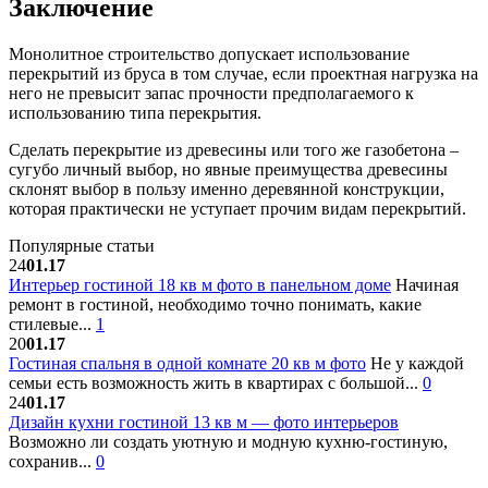
Заключение
Монолитное строительство допускает использование
перекрытий из бруса в том случае, если проектная нагрузка на
него не превысит запас прочности предполагаемого к
использованию типа перекрытия.
Сделать перекрытие из древесины или того же газобетона –
сугубо личный выбор, но явные преимущества древесины
склонят выбор в пользу именно деревянной конструкции,
которая практически не уступает прочим видам перекрытий.
Популярные статьи
24
01.17
Интерьер гостиной 18 кв м фото в панельном доме
Начиная
ремонт в гостиной, необходимо точно понимать, какие
стилевые...
1
20
01.17
Гостиная спальня в одной комнате 20 кв м фото
Не у каждой
семьи есть возможность жить в квартирах с большой...
0
24
01.17
Дизайн кухни гостиной 13 кв м — фото интерьеров
Возможно ли создать уютную и модную кухню-гостиную,
сохранив...
0