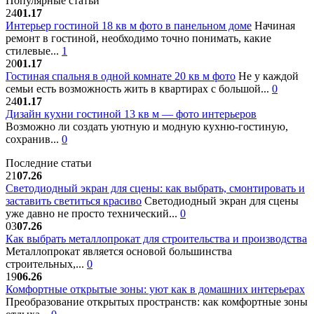
Популярные статьи
24
01.17
Интерьер гостиной 18 кв м фото в панельном доме
Начиная
ремонт в гостиной, необходимо точно понимать, какие
стилевые...
1
20
01.17
Гостиная спальня в одной комнате 20 кв м фото
Не у каждой
семьи есть возможность жить в квартирах с большой...
0
24
01.17
Дизайн кухни гостиной 13 кв м — фото интерьеров
Возможно ли создать уютную и модную кухню-гостиную,
сохранив...
0
Последние статьи
21
07.26
Светодиодный экран для сцены: как выбрать, смонтировать и
заставить светиться красиво
Светодиодный экран для сцены
уже давно не просто технический...
0
03
07.26
Как выбрать металлопрокат для строительства и производства
Металлопрокат является основой большинства
строительных,...
0
19
06.26
Комфортные открытые зоны: уют как в домашних интерьерах
Преобразование открытых пространств: как комфортные зоны