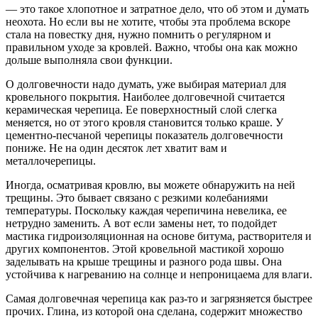
— это такое хлопотное и затратное дело, что об этом и думать
неохота. Но если вы не хотите, чтобы эта проблема вскоре
стала на повестку дня, нужно помнить о регулярном и
правильном уходе за кровлей. Важно, чтобы она как можно
дольше выполняла свои функции.
О долговечности надо думать, уже выбирая материал для
кровельного покрытия. Наиболее долговечной считается
керамическая черепица. Ее поверхностный слой слегка
меняется, но от этого кровля становится только краше. У
цементно-песчаной черепицы показатель долговечности
пониже. Не на один десяток лет хватит вам и
металлочерепицы.
Иногда, осматривая кровлю, вы можете обнаружить на ней
трещины. Это бывает связано с резкими колебаниями
температуры. Поскольку каждая черепичина невелика, ее
нетрудно заменить. А вот если замены нет, то подойдет
мастика гидроизоляционная на основе битума, растворителя и
других компонентов. Этой кровельной мастикой хорошо
заделывать на крыше трещины и разного рода швы. Она
устойчива к нагреванию на солнце и непроницаема для влаги.
Самая долговечная черепица как раз-то и загрязняется быстрее
прочих. Глина, из которой она сделана, содержит множество