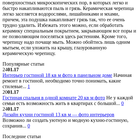
поверхностных микроскопических пор, в которых легко и
быстро накапливаются пыль и грязь. Керамическая черепица
легко заселяется водорослями, лишайниками и мхами,
причем, эта подушка накапливает грязь так, что ее очень
трудно удалить. Избежать этого можно, если обработать
керамику специальным покрытием, закрывающим все поры и
не позволяющим поселяться здесь растениям. Кроме того,
черепицу надо почаще мыть. Можно обойтись лишь одним
мытьем, если уложить на крышу, глазурованную
керамическую черепицу.
Популярные статьи
24
01.17
Интерьер гостиной 18 кв м фото в панельном доме
Начиная
ремонт в гостиной, необходимо точно понимать, какие
стилевые...
1
20
01.17
Гостиная спальня в одной комнате 20 кв м фото
Не у каждой
семьи есть возможность жить в квартирах с большой...
0
24
01.17
Дизайн кухни гостиной 13 кв м — фото интерьеров
Возможно ли создать уютную и модную кухню-гостиную,
сохранив...
0
Последние статьи