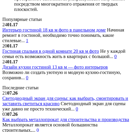
посредством многократного отражения от твердых
плоскостей.
Популярные статьи
24
01.17
Интерьер гостиной 18 кв м фото в панельном доме
Начиная
ремонт в гостиной, необходимо точно понимать, какие
стилевые...
1
20
01.17
Гостиная спальня в одной комнате 20 кв м фото
Не у каждой
семьи есть возможность жить в квартирах с большой...
0
24
01.17
Дизайн кухни гостиной 13 кв м — фото интерьеров
Возможно ли создать уютную и модную кухню-гостиную,
сохранив...
0
Последние статьи
21
07.26
Светодиодный экран для сцены: как выбрать, смонтировать и
заставить светиться красиво
Светодиодный экран для сцены
уже давно не просто технический...
0
03
07.26
Как выбрать металлопрокат для строительства и производства
Металлопрокат является основой большинства
строительных,...
0